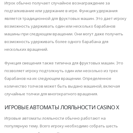
Игрок обычно получает случайное вознаграждение за
подталкивание или удержание в игре. Функция удержания
является традиционной для фруктовых машин. Это дает игроку
возможность удерживать один или несколько барабанов
машины при следующем вращении. Они могут даже получить
возможность удерживать более одного барабана для
нескольких вращений.
Функция смещения также типична для фруктовых машин. Это
позволяет игроку подтолкнуть один или несколько из трех
барабанов на их следующем вращении. Определенное
количество толчков может быть выдано машиной, включая
случайные толчки для многократного вращения.
ИГРОВЫЕ АВТОМАТЫ ЛОЯЛЬНОСТИ CASINO X
Игровые автоматы лояльности обычно работают на
популярную тему. Всего игроку необходимо собрать шесть