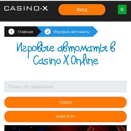
ВХОД
Главная
Игровые автоматы
Игровые автоматы в
Casino X Online
RUBY PLAY