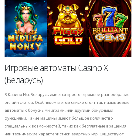
Игровые автоматы Casino X
(Беларусь)
В Казино Икс Беларусь имеется просто огромное разнообразие
онлайн слотов. Особняком в этом списке стоят так называемые
автоматы с бонусными играми, или другими бонусными
функциями. Такие машины имеют большое количество
специальных возможностей, таких как бесплатные вращения
или технические характеристики азартных игр. Существуют