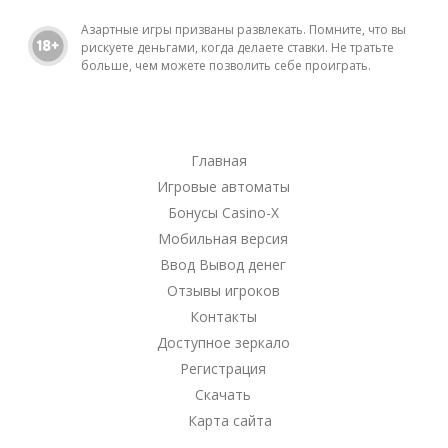
Азартные игры призваны развлекать. Помните, что вы
рискуете деньгами, когда делаете ставки. Не тратьте
больше, чем можете позволить себе проиграть.
Главная
Игровые автоматы
Бонусы Casino-X
Мобильная версия
Ввод Вывод денег
Отзывы игроков
Контакты
Доступное зеркало
Регистрация
Скачать
Карта сайта