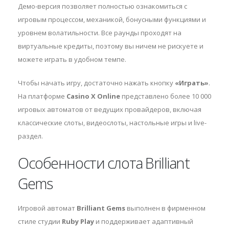
Демо-версия позволяет полностью ознакомиться с
игровым процессом, механикой, бонусными функциями и
уровнем волатильности. Все раунды проходят на
виртуальные кредиты, поэтому вы ничем не рискуете и
можете играть в удобном темпе.
Чтобы начать игру, достаточно нажать кнопку
«Играть»
.
На платформе
Casino X Online
представлено более 10 000
игровых автоматов от ведущих провайдеров, включая
классические слоты, видеослоты, настольные игры и live-
раздел.
Особенности слота Brilliant
Gems
Игровой автомат
Brilliant Gems
выполнен в фирменном
стиле студии
Ruby Play
и поддерживает адаптивный