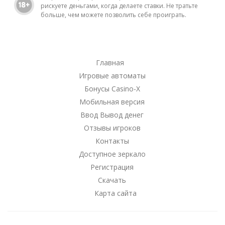
рискуете деньгами, когда делаете ставки. Не тратьте
больше, чем можете позволить себе проиграть.
Главная
Игровые автоматы
Бонусы Casino-X
Мобильная версия
Ввод Вывод денег
Отзывы игроков
Контакты
Доступное зеркало
Регистрация
Скачать
Карта сайта