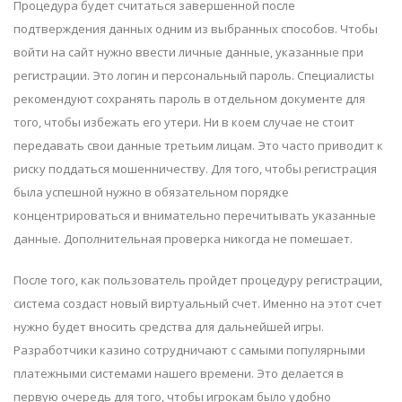
Процедура будет считаться завершенной после
подтверждения данных одним из выбранных способов. Чтобы
войти на сайт нужно ввести личные данные, указанные при
регистрации. Это логин и персональный пароль. Специалисты
рекомендуют сохранять пароль в отдельном документе для
того, чтобы избежать его утери. Ни в коем случае не стоит
передавать свои данные третьим лицам. Это часто приводит к
риску поддаться мошенничеству. Для того, чтобы регистрация
была успешной нужно в обязательном порядке
концентрироваться и внимательно перечитывать указанные
данные. Дополнительная проверка никогда не помешает.
После того, как пользователь пройдет процедуру регистрации,
система создаст новый виртуальный счет. Именно на этот счет
нужно будет вносить средства для дальнейшей игры.
Разработчики казино сотрудничают с самыми популярными
платежными системами нашего времени. Это делается в
первую очередь для того, чтобы игрокам было удобно