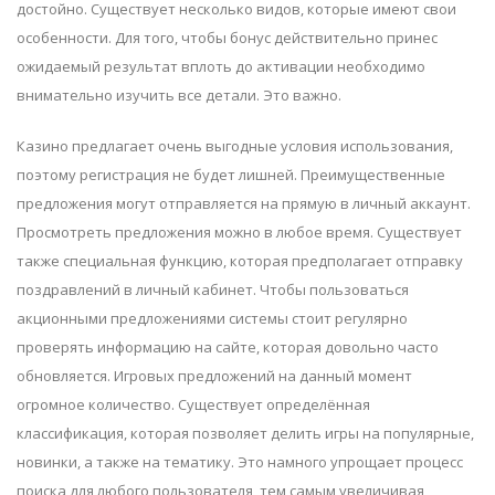
достойно. Существует несколько видов, которые имеют свои
особенности. Для того, чтобы бонус действительно принес
ожидаемый результат вплоть до активации необходимо
внимательно изучить все детали. Это важно.
Казино предлагает очень выгодные условия использования,
поэтому регистрация не будет лишней. Преимущественные
предложения могут отправляется на прямую в личный аккаунт.
Просмотреть предложения можно в любое время. Существует
также специальная функцию, которая предполагает отправку
поздравлений в личный кабинет. Чтобы пользоваться
акционными предложениями системы стоит регулярно
проверять информацию на сайте, которая довольно часто
обновляется. Игровых предложений на данный момент
огромное количество. Существует определённая
классификация, которая позволяет делить игры на популярные,
новинки, а также на тематику. Это намного упрощает процесс
поиска для любого пользователя, тем самым увеличивая