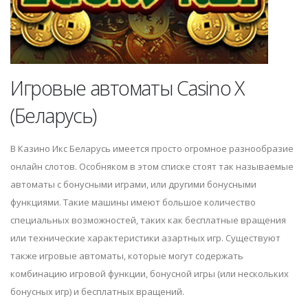
Игровые автоматы Casino X
(Беларусь)
В Казино Икс Беларусь имеется просто огромное разнообразие
онлайн слотов. Особняком в этом списке стоят так называемые
автоматы с бонусными играми, или другими бонусными
функциями. Такие машины имеют большое количество
специальных возможностей, таких как бесплатные вращения
или технические характеристики азартных игр. Существуют
также игровые автоматы, которые могут содержать
комбинацию игровой функции, бонусной игры (или нескольких
бонусных игр) и бесплатных вращений.