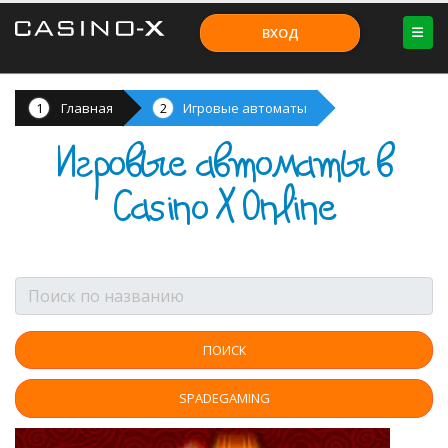
ВХОД
Главная
Игровые автоматы
Игровые автоматы в
Casino X Online
SPADEGAMING