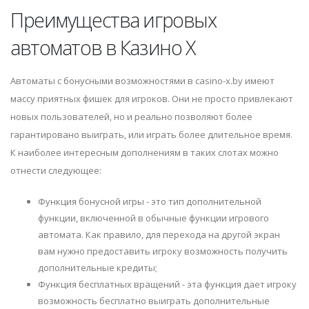
Преимущества игровых
автоматов в Казино Х
Автоматы с бонусными возможностями в casino-x.by имеют
массу приятных фишек для игроков. Они не просто привлекают
новых пользователей, но и реально позволяют более
гарантировано выиграть, или играть более длительное время.
К наиболее интересным дополнениям в таких слотах можно
отнести следующее:
Функция бонусной игры - это тип дополнительной
функции, включенной в обычные функции игрового
автомата. Как правило, для перехода на другой экран
вам нужно предоставить игроку возможность получить
дополнительные кредиты;
Функция бесплатных вращений - эта функция дает игроку
возможность бесплатно выиграть дополнительные