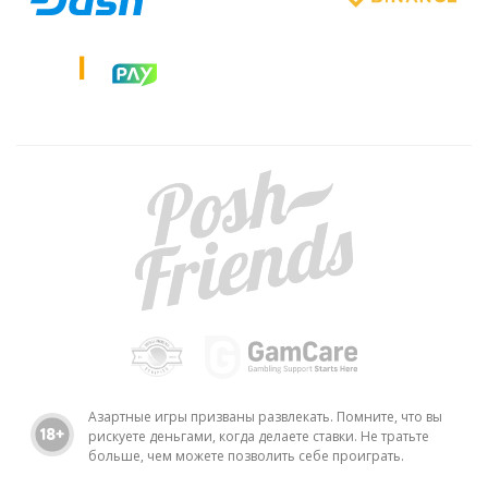
Азартные игры призваны развлекать. Помните, что вы
рискуете деньгами, когда делаете ставки. Не тратьте
больше, чем можете позволить себе проиграть.