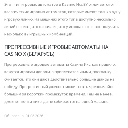
Этот тип игровых автоматов в Казино Икс BY отличается от
классических игровых автоматов, которые имеют только одну
игровую линию. На машинах этого типа доступно несколько
линий выплат, что означает, что у игрока есть шанс получить
несколько выигрышных комбинаций.
ПРОГРЕССИВНЫЕ ИГРОВЫЕ АВТОМАТЫ НА
CASINO X (БЕЛАРУСЬ)
Прогрессивные игровые автоматы Казино Икс, как правило,
кажутся игрокам довольно привлекательными, поскольку
считается, что они дают действительно большие шансы на
победу. Прогрессивный джекпот может стать чрезвычайно
большим за короткий промежуток времени. Тем не менее,
джекпот почти никогда не собирается на одной машине.
Обновлено:
01.08.2026