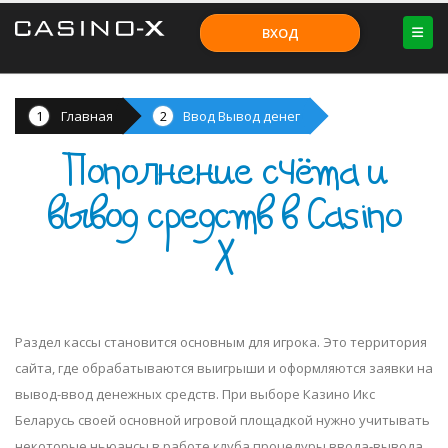
ВХОД
Главная
Ввод Вывод денег
Пополнение счёта и
вывод средств в Casino
X
Раздел кассы становится основным для игрока. Это территория
сайта, где обрабатываются выигрыши и оформляются заявки на
вывод-ввод денежных средств. При выборе Казино Икс
Беларусь своей основной игровой площадкой нужно учитывать
некоторые ньюансы в работе клуба процедуры ввода-вывода