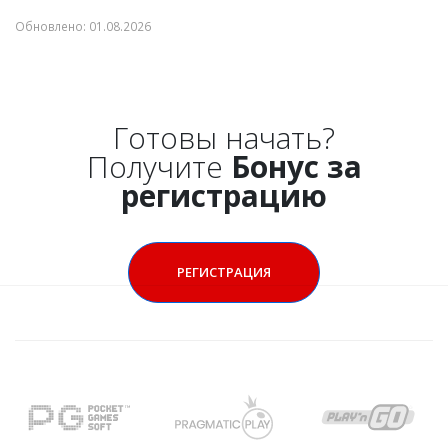
Обновлено:
01.08.2026
Готовы начать?
Получите
Бонус за
регистрацию
РЕГИСТРАЦИЯ