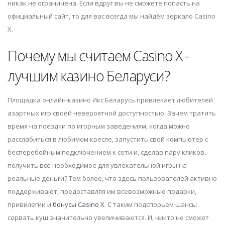
никак не ограничена. Если вдруг вы не сможете попасть на
официальный сайт, то для вас всегда мы найдём зеркало Casino
X.
Почему мы считаем Casino X -
лучшим казино Беларуси?
Площадка онлайн-казино Икс Беларусь привлекает любителей
азартных игр своей невероятной доступностью. Зачем тратить
время на поездки по игорным заведениям, когда можно
расслабиться в любимом кресле, запустить свой компьютер с
бесперебойным подключением к сети и, сделав пару кликов,
получить все необходимое для увлекательной игры на
реальные деньги? Тем более, что здесь пользователей активно
поддерживают, предоставляя им всевозможные подарки,
привилегии и
бонусы Casino X
. С таким подспорьем шансы
сорвать куш значительно увеличиваются. И, никто не сможет