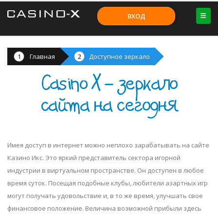
ВХОД
Главная
Доступное зеркало
Casino X - зеркало
сайта на сегодня
Имея доступ в интернет можно неплохо зарабатывать на сайте
Казино Икс. Это яркий представитель сектора игорной
индустрии в виртуальном пространстве. Он доступен в любое
время суток. Посещая подобные клубы, любители азартных игр
могут получать удовольствие и, в то же время, улучшать свое
финансовое положение. Величина возможной прибыли здесь