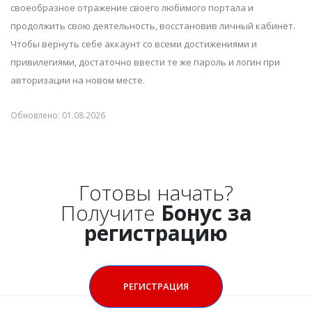
своеобразное отражение своего любимого портала и
продолжить свою деятельность, восстановив личный кабинет.
Чтобы вернуть себе аккаунт со всеми достижениями и
привилегиями, достаточно ввести те же пароль и логин при
авторизации на новом месте.
Обновлено:
01.08.2026
Готовы начать?
Получите
Бонус за
регистрацию
РЕГИСТРАЦИЯ