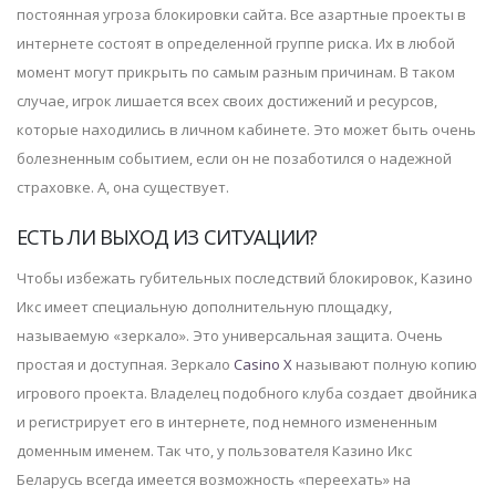
постоянная угроза блокировки сайта. Все азартные проекты в
интернете состоят в определенной группе риска. Их в любой
момент могут прикрыть по самым разным причинам. В таком
случае, игрок лишается всех своих достижений и ресурсов,
которые находились в личном кабинете. Это может быть очень
болезненным событием, если он не позаботился о надежной
страховке. А, она существует.
ЕСТЬ ЛИ ВЫХОД ИЗ СИТУАЦИИ?
Чтобы избежать губительных последствий блокировок, Казино
Икс имеет специальную дополнительную площадку,
называемую «зеркало». Это универсальная защита. Очень
простая и доступная. Зеркало
Casino X
называют полную копию
игрового проекта. Владелец подобного клуба создает двойника
и регистрирует его в интернете, под немного измененным
доменным именем. Так что, у пользователя Казино Икс
Беларусь всегда имеется возможность «переехать» на