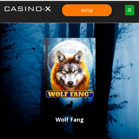
ВХОД
Wolf Fang