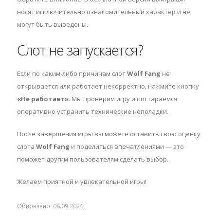
носят исключительно ознакомительный характер и не
могут быть выведены.
Слот не запускается?
Если по каким-либо причинам слот
Wolf Fang
не
открывается или работает некорректно, нажмите кнопку
«Не работает»
. Мы проверим игру и постараемся
оперативно устранить технические неполадки.
После завершения игры вы можете оставить свою оценку
слота
Wolf Fang
и поделиться впечатлениями — это
поможет другим пользователям сделать выбор.
Желаем приятной и увлекательной игры!
Обновлено:
08.09.2024