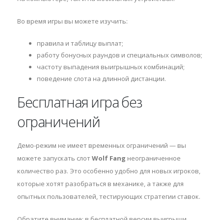
Во время игры вы можете изучить:
правила и таблицу выплат;
работу бонусных раундов и специальных символов;
частоту выпадения выигрышных комбинаций;
поведение слота на длинной дистанции.
Бесплатная игра без
ограничений
Демо-режим не имеет временных ограничений — вы
можете запускать слот
Wolf Fang
неограниченное
количество раз. Это особенно удобно для новых игроков,
которые хотят разобраться в механике, а также для
опытных пользователей, тестирующих стратегии ставок.
Обратите внимание: в бесплатной версии выигрыши