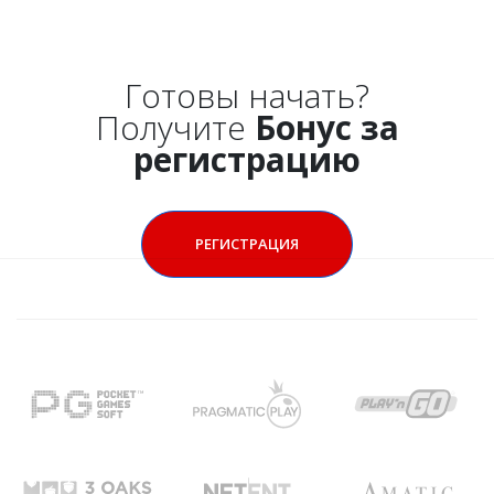
Готовы начать?
Получите
Бонус за
регистрацию
РЕГИСТРАЦИЯ