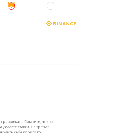
 развлекать. Помните, что вы
а делаете ставки. Не тратьте
волить себе проиграть.