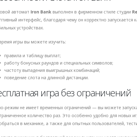
овой автомат
Iron Bank
выполнен в фирменном стиле студии
R
птивный интерфейс, благодаря чему он корректно запускается ка
ильных устройствах.
время игры вы можете изучить:
правила и таблицу выплат;
работу бонусных раундов и специальных символов;
частоту выпадения выигрышных комбинаций;
поведение слота на длинной дистанции.
есплатная игра без ограничений
о-режим не имеет временных ограничений — вы можете запуск
граниченное количество раз. Это особенно удобно для новых и
обраться в механике, а также для опытных пользователей, тест