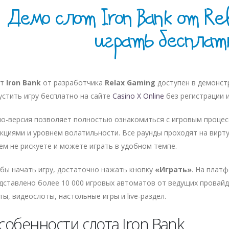
Демо слот Iron Bank от Re
играть бесплат
от
Iron Bank
от разработчика
Relax Gaming
доступен в демонст
устить игру бесплатно на сайте
Casino X Online
без регистрации и
о-версия позволяет полностью ознакомиться с игровым процес
кциями и уровнем волатильности. Все раунды проходят на вирт
ем не рискуете и можете играть в удобном темпе.
бы начать игру, достаточно нажать кнопку
«Играть»
. На плат
дставлено более 10 000 игровых автоматов от ведущих провайд
ты, видеослоты, настольные игры и live-раздел.
собенности слота Iron Bank