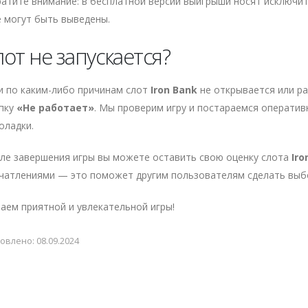
атите внимание: в бесплатной версии выигрыши носят исключи
е могут быть выведены.
лот не запускается?
и по каким-либо причинам слот
Iron Bank
не открывается или р
пку
«Не работает»
. Мы проверим игру и постараемся оператив
оладки.
ле завершения игры вы можете оставить свою оценку слота
Iro
чатлениями — это поможет другим пользователям сделать выб
аем приятной и увлекательной игры!
овлено:
08.09.2024