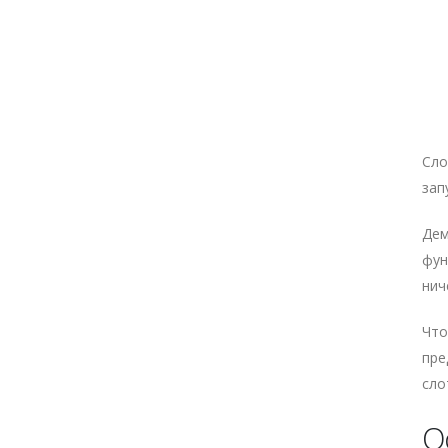
Сл
зап
Дем
фун
нич
Что
пре
сло
О