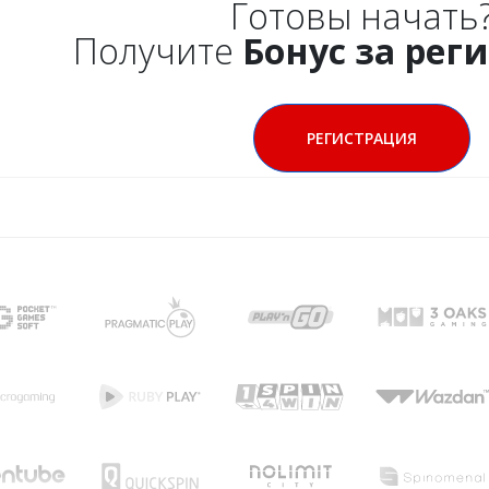
Готовы начать
Получите
Бонус за рег
РЕГИСТРАЦИЯ