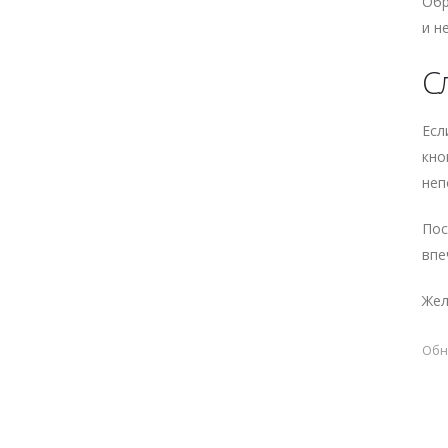
Обр
и н
С
Есл
кно
неп
Пос
впе
Жел
Обн