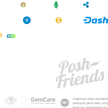
Азартные игры призваны
рискуете деньгами, когд
больше, чем можете поз