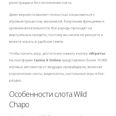
регистрации и без пополнения счёта.
Демо-версия позволяет полностью ознакомиться с
игровым процессом, механикой, бонусными функциями и
уровнем волатильности. Все раунды проходят на
виртуальные кредиты, поэтому вы ничем не рискуете и
можете играть в удобном темпе.
Чтобы начать игру, достаточно нажать кнопку
«Играть»
.
На платформе
Casino X Online
представлено более 10 000
игровых автоматов от ведущих провайдеров, включая
классические слоты, видеослоты, настольные игры и live-
раздел.
Особенности слота Wild
Chapo