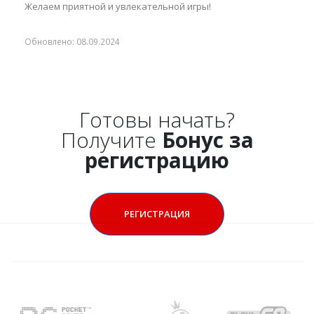
Желаем приятной и увлекательной игры!
Обновлено:
08.09.2024
Готовы начать?
Получите
Бонус за
регистрацию
РЕГИСТРАЦИЯ