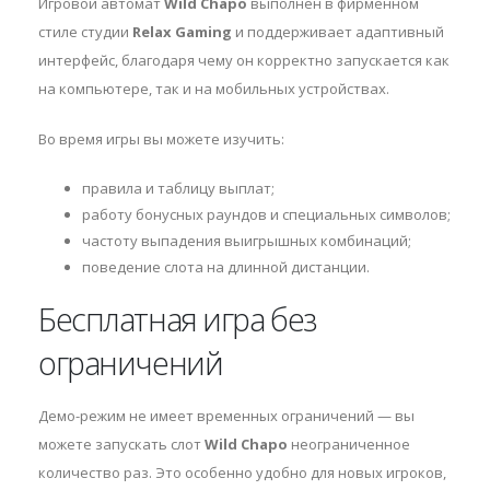
Игровой автомат
Wild Chapo
выполнен в фирменном
стиле студии
Relax Gaming
и поддерживает адаптивный
интерфейс, благодаря чему он корректно запускается как
на компьютере, так и на мобильных устройствах.
Во время игры вы можете изучить:
правила и таблицу выплат;
работу бонусных раундов и специальных символов;
частоту выпадения выигрышных комбинаций;
поведение слота на длинной дистанции.
Бесплатная игра без
ограничений
Демо-режим не имеет временных ограничений — вы
можете запускать слот
Wild Chapo
неограниченное
количество раз. Это особенно удобно для новых игроков,