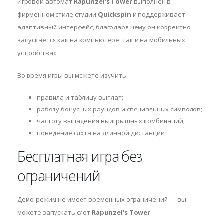
Игровой автомат
Rapunzel's Tower
выполнен в
фирменном стиле студии
Quickspin
и поддерживает
адаптивный интерфейс, благодаря чему он корректно
запускается как на компьютере, так и на мобильных
устройствах.
Во время игры вы можете изучить:
правила и таблицу выплат;
работу бонусных раундов и специальных символов;
частоту выпадения выигрышных комбинаций;
поведение слота на длинной дистанции.
Бесплатная игра без
ограничений
Демо-режим не имеет временных ограничений — вы
можете запускать слот
Rapunzel's Tower