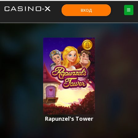
ВХОД
Rapunzel's Tower