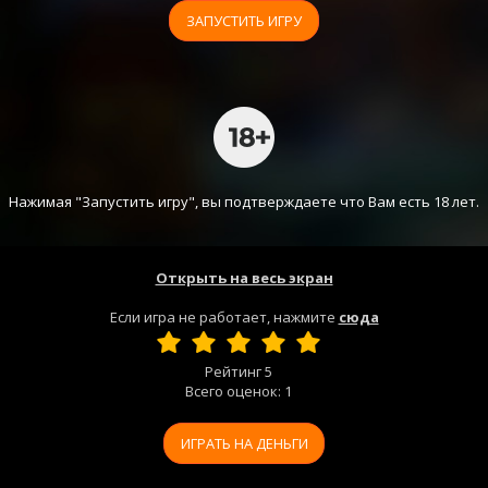
ЗАПУСТИТЬ ИГРУ
Нажимая "Запустить игру", вы подтверждаете что Вам есть 18 лет.
Открыть на весь экран
Если игра не работает, нажмите
сюда
Рейтинг
5
Всего оценок:
1
ИГРАТЬ НА ДЕНЬГИ