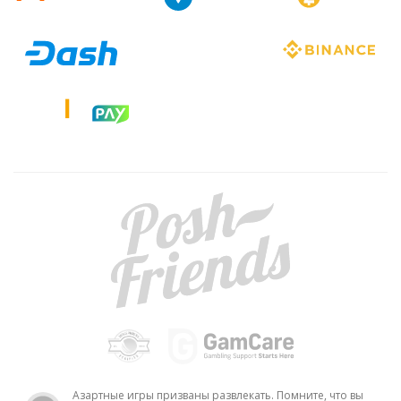
Азартные игры призваны развлекать. Помните, что вы