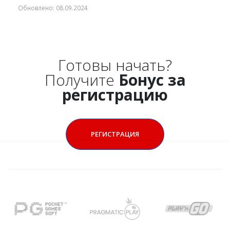
Обновлено:
08.09.2024
Готовы начать?
Получите
Бонус за
регистрацию
РЕГИСТРАЦИЯ