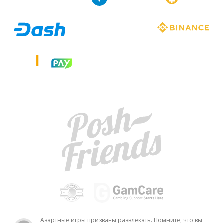
Азартные игры призваны развлекать. Помните, что вы