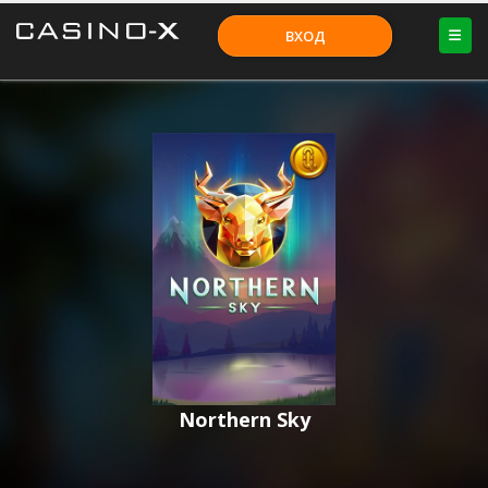
ВХОД
Northern Sky