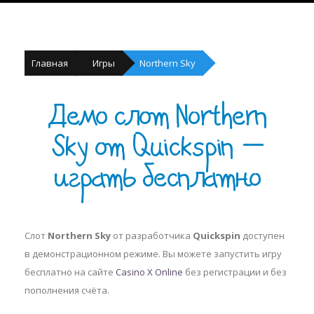
Главная
Игры
Northern Sky
Демо слот Northern
Sky от Quickspin —
играть бесплатно
Слот
Northern Sky
от разработчика
Quickspin
доступен
в демонстрационном режиме. Вы можете запустить игру
бесплатно на сайте
Casino X Online
без регистрации и без
пополнения счёта.