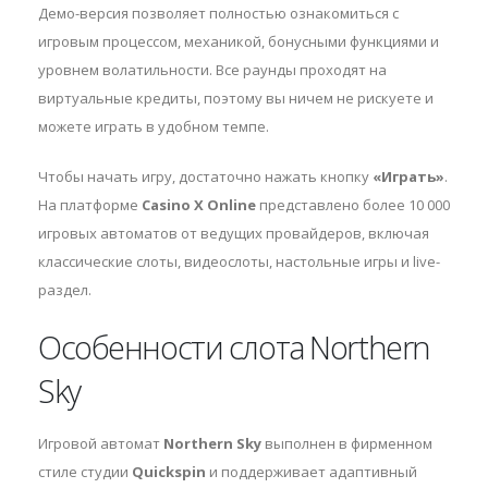
Демо-версия позволяет полностью ознакомиться с
игровым процессом, механикой, бонусными функциями и
уровнем волатильности. Все раунды проходят на
виртуальные кредиты, поэтому вы ничем не рискуете и
можете играть в удобном темпе.
Чтобы начать игру, достаточно нажать кнопку
«Играть»
.
На платформе
Casino X Online
представлено более 10 000
игровых автоматов от ведущих провайдеров, включая
классические слоты, видеослоты, настольные игры и live-
раздел.
Особенности слота Northern
Sky
Игровой автомат
Northern Sky
выполнен в фирменном
стиле студии
Quickspin
и поддерживает адаптивный