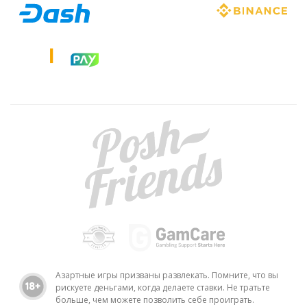
Азартные игры призваны развлекать. Помните, что вы
рискуете деньгами, когда делаете ставки. Не тратьте
больше, чем можете позволить себе проиграть.