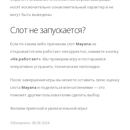
носят исключительно ознакомительный характер и не
могут быть выведены.
Слот не запускается?
Если по каким-либо причинам слот
Mayana
не
открывается или работает некорректно, нажмите кнопку
«Не работает»
. Мы проверим игру и постараемся
оперативно устранить технические неполадки.
После завершения игры вы можете оставить свою оценку
слота
Mayana
и поделиться впечатлениями — это
поможет другим пользователям сделать выбор.
Желаем приятной и увлекательной игры!
Обновлено:
08.09.2024