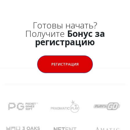
Готовы начать?
Получите
Бонус за
регистрацию
РЕГИСТРАЦИЯ