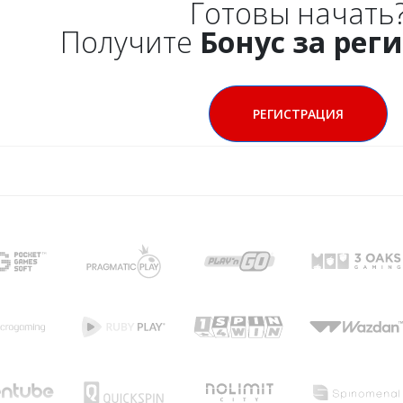
Готовы начать
Получите
Бонус за рег
РЕГИСТРАЦИЯ