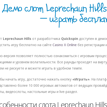
Демо слот Leprechaun Hills
— играть беспла
от
Leprechaun Hills
от разработчика
Quickspin
доступен в демо
устить игру бесплатно на сайте
Casino X Online
без регистрации и
о-версия позволяет полностью ознакомиться с игровым процес
кциями и уровнем волатильности. Все раунды проходят на вирт
ем не рискуете и можете играть в удобном темпе.
бы начать игру, достаточно нажать кнопку
«Играть»
. На плат
дставлено более 10 000 игровых автоматов от ведущих провайд
ты, видеослоты, настольные игры и live-раздел.
собенности слота Leprechaun Hills