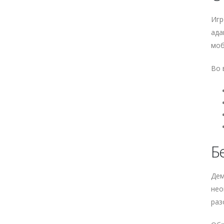
Игр
ада
моб
Во 
Б
Дем
нео
раз