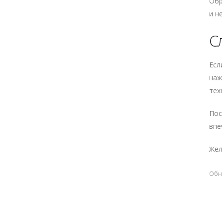
Обр
и н
С
Есл
наж
тех
Пос
впе
Жел
Обн