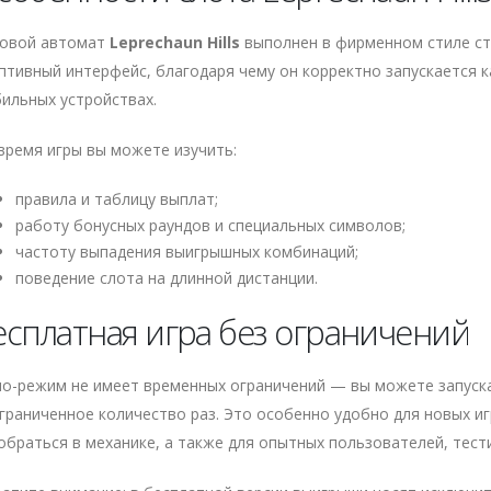
овой автомат
Leprechaun Hills
выполнен в фирменном стиле с
птивный интерфейс, благодаря чему он корректно запускается ка
ильных устройствах.
время игры вы можете изучить:
правила и таблицу выплат;
работу бонусных раундов и специальных символов;
частоту выпадения выигрышных комбинаций;
поведение слота на длинной дистанции.
есплатная игра без ограничений
о-режим не имеет временных ограничений — вы можете запуск
граниченное количество раз. Это особенно удобно для новых и
обраться в механике, а также для опытных пользователей, тест