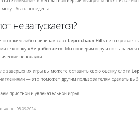
атите внимание: в бесплатной версии выигрыши носят исключи
е могут быть выведены.
лот не запускается?
и по каким-либо причинам слот
Leprechaun Hills
не открывается
мите кнопку
«Не работает»
. Мы проверим игру и постараемся
нические неполадки.
ле завершения игры вы можете оставить свою оценку слота
Lep
чатлениями — это поможет другим пользователям сделать выб
аем приятной и увлекательной игры!
овлено:
08.09.2024