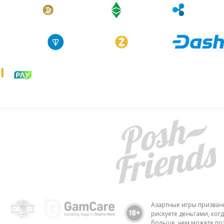
Азартные игры призваны
рискуете деньгами, когд
больше, чем можете поз