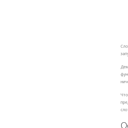
Сл
зап
Дем
фун
нич
Что
пре
сло
О