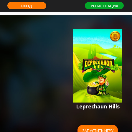
ВХОД
РЕГИСТРАЦИЯ
Leprechaun Hills
ЗАПУСТИТЬ ИГРУ