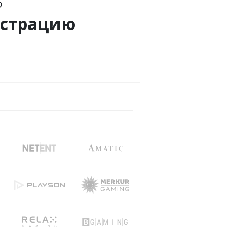
?
истрацию