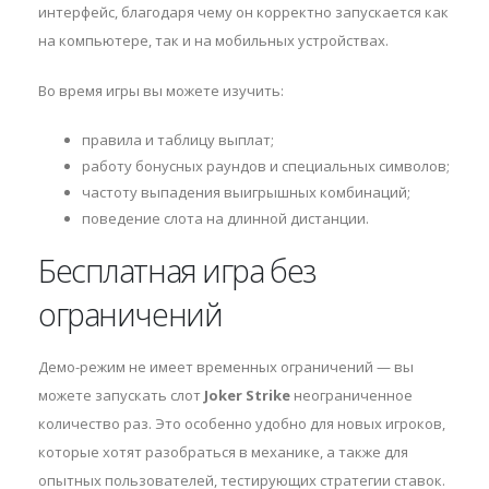
интерфейс, благодаря чему он корректно запускается как
на компьютере, так и на мобильных устройствах.
Во время игры вы можете изучить:
правила и таблицу выплат;
работу бонусных раундов и специальных символов;
частоту выпадения выигрышных комбинаций;
поведение слота на длинной дистанции.
Бесплатная игра без
ограничений
Демо-режим не имеет временных ограничений — вы
можете запускать слот
Joker Strike
неограниченное
количество раз. Это особенно удобно для новых игроков,
которые хотят разобраться в механике, а также для
опытных пользователей, тестирующих стратегии ставок.