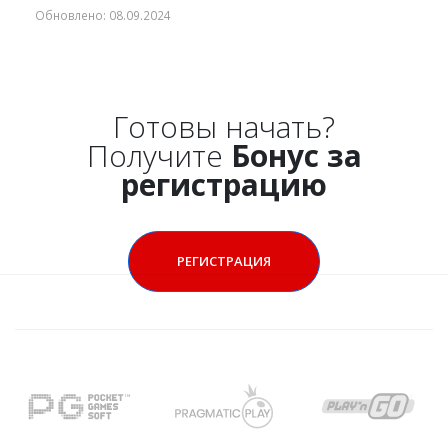
Обновлено:
08.09.2024
Готовы начать?
Получите
Бонус за
регистрацию
РЕГИСТРАЦИЯ