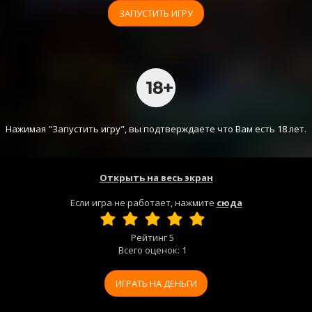
ЗАПУСТИТЬ ИГРУ
Нажимая "Запустить игру", вы подтверждаете что Вам есть 18 лет.
Открыть на весь экран
Если игра не работает, нажмите
сюда
Рейтинг
5
Всего оценок:
1
ИГРАТЬ НА ДЕНЬГИ