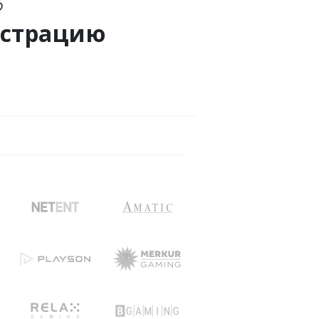
?
истрацию