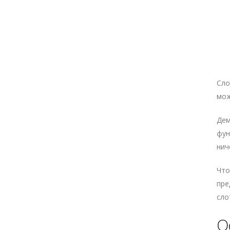
Сл
мож
Дем
фун
нич
Что
пре
сло
О