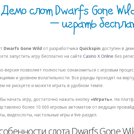
Демо слот Dwarfs Gone Wild
— играть беспла
от
Dwarfs Gone Wild
от разработчика
Quickspin
доступен в дем
ете запустить игру бесплатно на сайте
Casino X Online
без регис
о-версия позволяет полностью ознакомиться с игровым процес
кциями и уровнем волатильности. Все раунды проходят на вирт
ем не рискуете и можете играть в удобном темпе.
бы начать игру, достаточно нажать кнопку
«Играть»
. На плат
дставлено более 10 000 игровых автоматов от ведущих провайд
ты, видеослоты, настольные игры и live-раздел.
собенности слота Dwarfs Gone Wi