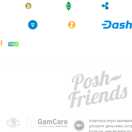
Азартные игры призваны
рискуете деньгами, когд
больше, чем можете поз