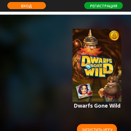
ВХОД
РЕГИСТРАЦИЯ
Dwarfs Gone Wild
ЗАПУСТИТЬ ИГРУ