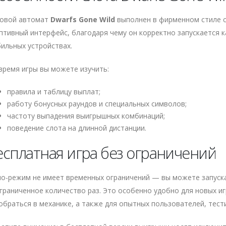
овой автомат
Dwarfs Gone Wild
выполнен в фирменном стиле 
птивный интерфейс, благодаря чему он корректно запускается ка
ильных устройствах.
время игры вы можете изучить:
правила и таблицу выплат;
работу бонусных раундов и специальных символов;
частоту выпадения выигрышных комбинаций;
поведение слота на длинной дистанции.
есплатная игра без ограничений
о-режим не имеет временных ограничений — вы можете запуск
граниченное количество раз. Это особенно удобно для новых и
обраться в механике, а также для опытных пользователей, тест