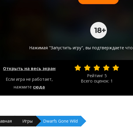
Нажимая "Запустить игру", вы подтверждаете что 
Открыть на весь экран
Рейтинг
5
Если игра не работает,
Всего оценок:
1
нажмите
сюда
авная
Игры
Dwarfs Gone Wild