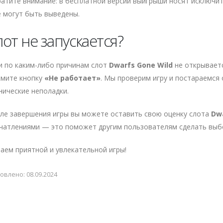
атите внимание: в бесплатной версии выигрыши носят исключи
е могут быть выведены.
лот не запускается?
и по каким-либо причинам слот
Dwarfs Gone Wild
не открываетс
мите кнопку
«Не работает»
. Мы проверим игру и постараемся
нические неполадки.
ле завершения игры вы можете оставить свою оценку слота
Dwa
чатлениями — это поможет другим пользователям сделать выб
аем приятной и увлекательной игры!
овлено:
08.09.2024