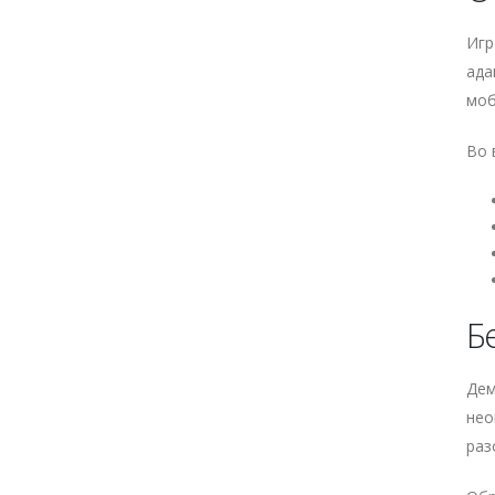
Игр
ада
моб
Во 
Б
Дем
нео
раз