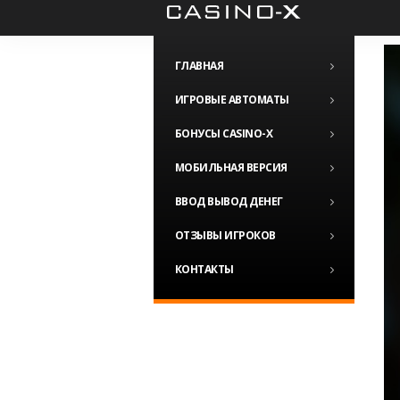
ГЛАВНАЯ
ИГРОВЫЕ АВТОМАТЫ
БОНУСЫ CASINO-X
МОБИЛЬНАЯ ВЕРСИЯ
ВВОД ВЫВОД ДЕНЕГ
ОТЗЫВЫ ИГРОКОВ
КОНТАКТЫ