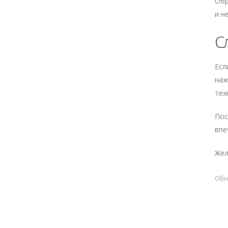
Обр
и н
С
Есл
наж
тех
Пос
впе
Жел
Обн