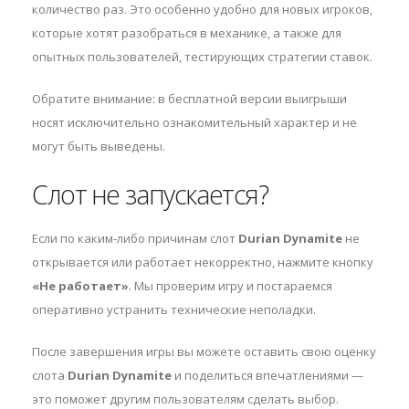
количество раз. Это особенно удобно для новых игроков,
которые хотят разобраться в механике, а также для
опытных пользователей, тестирующих стратегии ставок.
Обратите внимание: в бесплатной версии выигрыши
носят исключительно ознакомительный характер и не
могут быть выведены.
Слот не запускается?
Если по каким-либо причинам слот
Durian Dynamite
не
открывается или работает некорректно, нажмите кнопку
«Не работает»
. Мы проверим игру и постараемся
оперативно устранить технические неполадки.
После завершения игры вы можете оставить свою оценку
слота
Durian Dynamite
и поделиться впечатлениями —
это поможет другим пользователям сделать выбор.