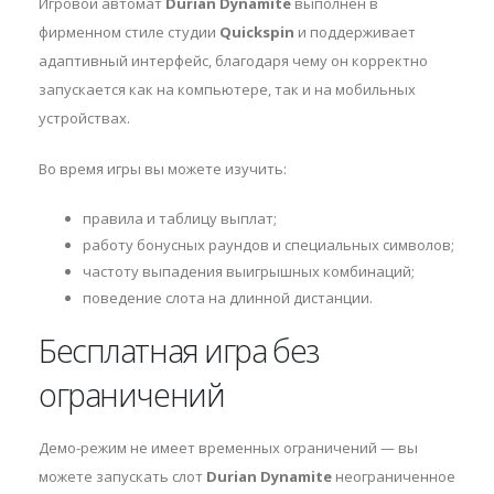
Игровой автомат
Durian Dynamite
выполнен в
фирменном стиле студии
Quickspin
и поддерживает
адаптивный интерфейс, благодаря чему он корректно
запускается как на компьютере, так и на мобильных
устройствах.
Во время игры вы можете изучить:
правила и таблицу выплат;
работу бонусных раундов и специальных символов;
частоту выпадения выигрышных комбинаций;
поведение слота на длинной дистанции.
Бесплатная игра без
ограничений
Демо-режим не имеет временных ограничений — вы
можете запускать слот
Durian Dynamite
неограниченное