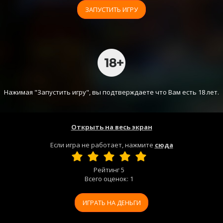
ЗАПУСТИТЬ ИГРУ
Нажимая "Запустить игру", вы подтверждаете что Вам есть 18 лет.
Открыть на весь экран
Если игра не работает, нажмите
сюда
Рейтинг
5
Всего оценок:
1
ИГРАТЬ НА ДЕНЬГИ