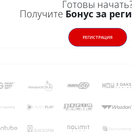
Готовы начать
Получите
Бонус за рег
РЕГИСТРАЦИЯ