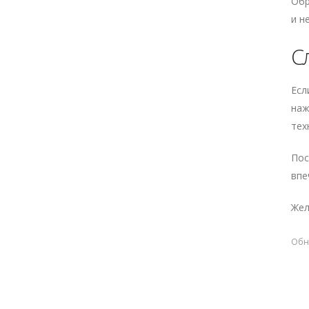
Обр
и н
С
Есл
наж
тех
Пос
впе
Жел
Обн