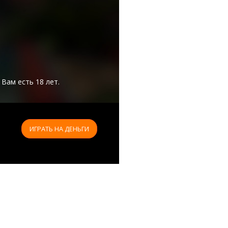
Вам есть 18 лет.
ИГРАТЬ НА ДЕНЬГИ