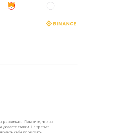
 развлекать. Помните, что вы
а делаете ставки. Не тратьте
волить себе проиграть.