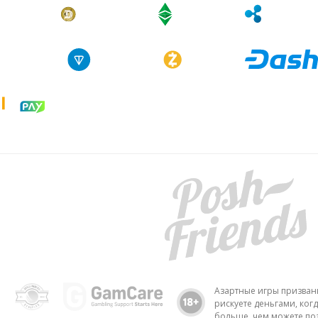
Азартные игры призваны
рискуете деньгами, когд
больше, чем можете поз