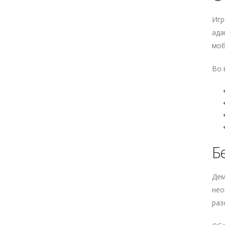
Игр
ада
моб
Во 
Б
Дем
нео
раз