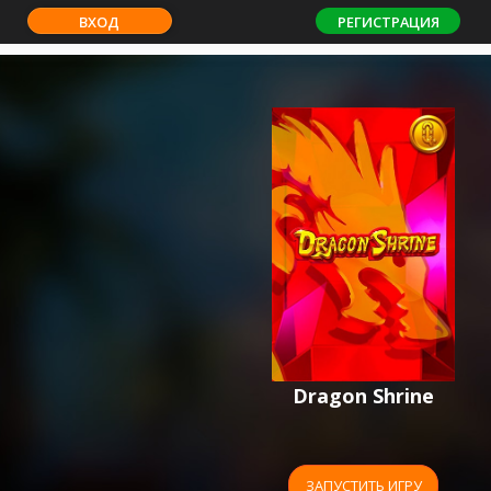
ВХОД
РЕГИСТРАЦИЯ
Dragon Shrine
ЗАПУСТИТЬ ИГРУ