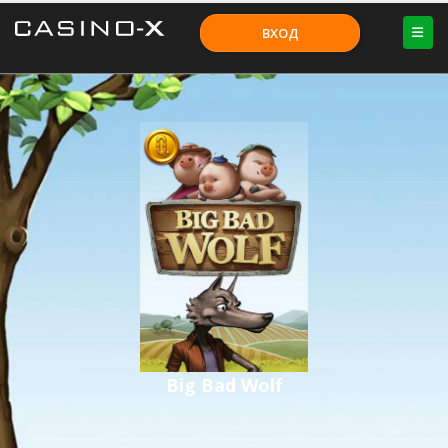
ВХОД
Big Bad Wolf