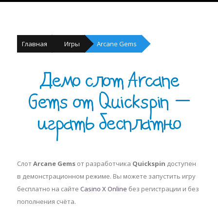
Главная
Игры
Arcane Gems
Демо слот Arcane
Gems от Quickspin —
играть бесплатно
Слот
Arcane Gems
от разработчика
Quickspin
доступен
в демонстрационном режиме. Вы можете запустить игру
бесплатно на сайте
Casino X Online
без регистрации и без
пополнения счёта.