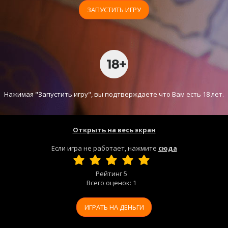
ЗАПУСТИТЬ ИГРУ
Нажимая "Запустить игру", вы подтверждаете что Вам есть 18 лет.
Открыть на весь экран
Если игра не работает, нажмите
сюда
Рейтинг
5
Всего оценок:
1
ИГРАТЬ НА ДЕНЬГИ