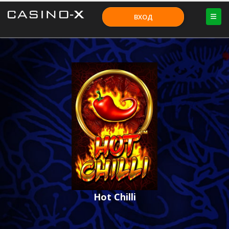
ВХОД
Hot Chilli