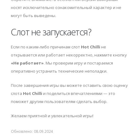
носят исключительно ознакомительный характер и не
могут быть выведены.
Слот не запускается?
Если по каким-либо причинам слот
Hot Chilli
не
открывается или работает некорректно, нажмите кнопку
«Не работает»
. Мы проверим игру и постараемся
оперативно устранить технические неполадки.
После завершения игры вы можете оставить свою оценку
слота
Hot Chilli
и поделиться впечатлениями — это
поможет другим пользователям сделать выбор.
Желаем приятной и увлекательной игры!
Обновлено:
08.09.2024