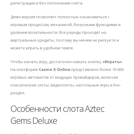
регистрации и без пополнения счёта.
Демо-версия позволяет полностью ознакомиться с
игровым процессом, механикой, бонусными функциями и
уровнем волатильности. Все раунды проходят на
виртуальные кредиты, поэтому вы ничем не рискуете и
можете играть в удобном темпе.
Чтобы начать игру, достаточно нажать кнопку
«Играть»
.
На платформе
Casino X Online
представлено более 10 000
игровых автоматов от ведущих провайдеров, включая
классические слоты, видеослоты, настольные игры и live-
раздел.
Особенности слота Aztec
Gems Deluxe