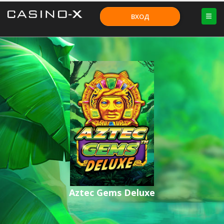
ВХОД
Aztec Gems Deluxe