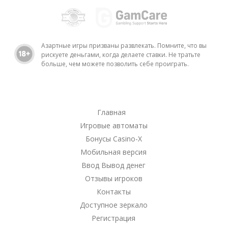
Азартные игры призваны развлекать. Помните, что вы
рискуете деньгами, когда делаете ставки. Не тратьте
больше, чем можете позволить себе проиграть.
Главная
Игровые автоматы
Бонусы Casino-X
Мобильная версия
Ввод Вывод денег
Отзывы игроков
Контакты
Доступное зеркало
Регистрация