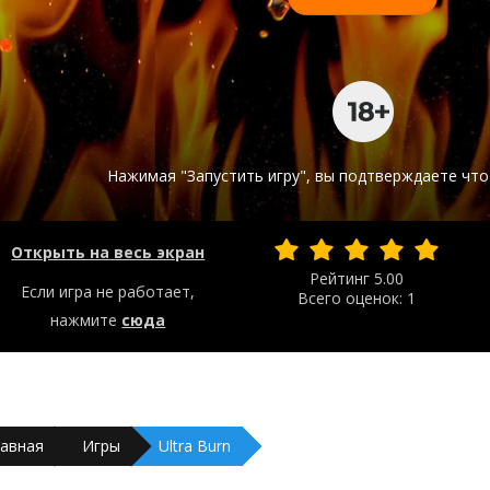
Нажимая "Запустить игру", вы подтверждаете что 
Открыть на весь экран
Рейтинг
5.00
Если игра не работает,
Всего оценок:
1
нажмите
сюда
авная
Игры
Ultra Burn