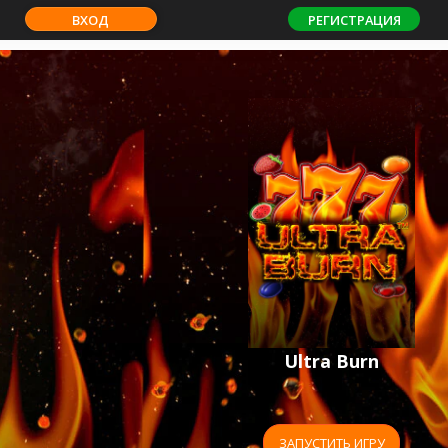
ВХОД
РЕГИСТРАЦИЯ
Ultra Burn
ЗАПУСТИТЬ ИГРУ