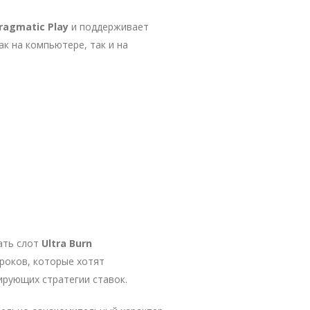
ragmatic Play
и поддерживает
к на компьютере, так и на
ать слот
Ultra Burn
гроков, которые хотят
ирующих стратегии ставок.