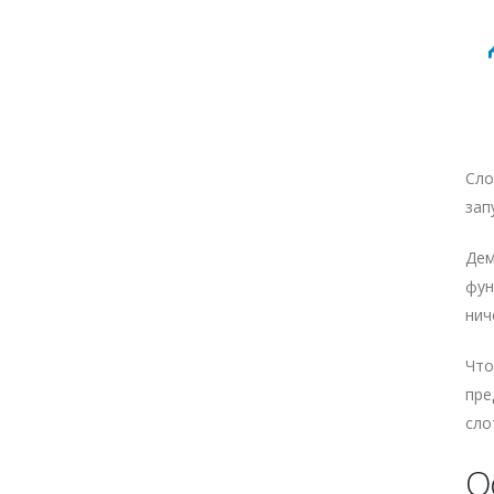
Сл
зап
Дем
фун
нич
Что
пре
сло
О