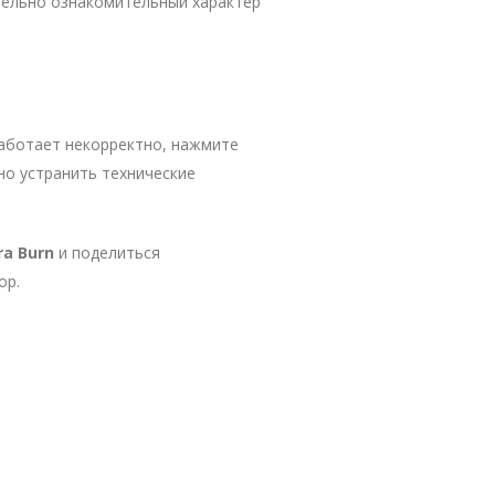
тельно ознакомительный характер
аботает некорректно, нажмите
но устранить технические
ra Burn
и поделиться
ор.