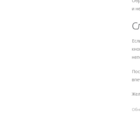
Обр
и н
С
Есл
кно
неп
Пос
впе
Жел
Обн