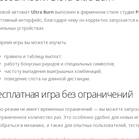
овой автомат
Ultra Burn
выполнен в фирменном стиле студии
P
птивный интерфейс, благодаря чему он корректно запускается ка
ильных устройствах.
время игры вы можете изучить:
правила и таблицу выплат;
работу бонусных раундов и специальных символов;
частоту выпадения выигрышных комбинаций;
поведение слота на длинной дистанции.
есплатная игра без ограничений
о-режим не имеет временных ограничений — вы можете запуск
граниченное количество раз. Это особенно удобно для новых и
обраться в механике, а также для опытных пользователей, тест