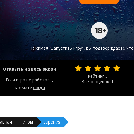
Нажимая "Запустить игру", вы подтверждаете что 
Открыть на весь экран
Рейтинг
5
Если игра не работает,
Всего оценок:
1
нажмите
сюда
авная
Игры
Super 7s