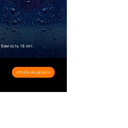
Вам есть 18 лет.
ИГРАТЬ НА ДЕНЬГИ