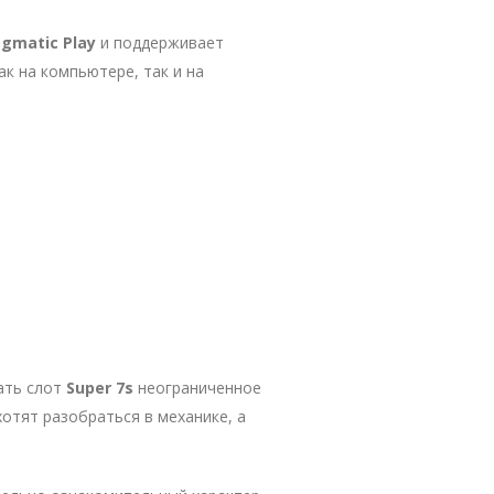
agmatic Play
и поддерживает
к на компьютере, так и на
ать слот
Super 7s
неограниченное
хотят разобраться в механике, а