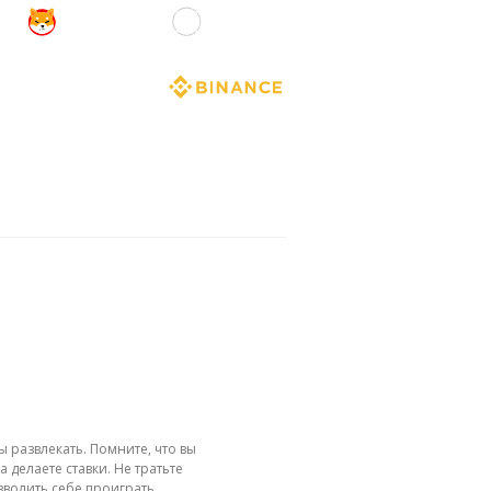
 развлекать. Помните, что вы
а делаете ставки. Не тратьте
волить себе проиграть.