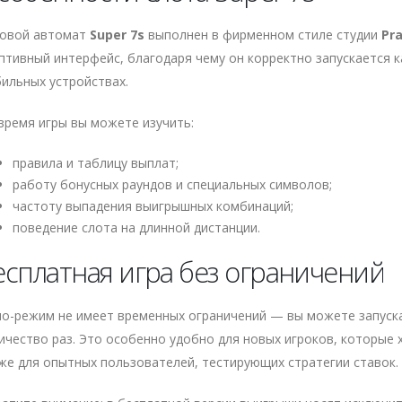
овой автомат
Super 7s
выполнен в фирменном стиле студии
Pr
птивный интерфейс, благодаря чему он корректно запускается ка
ильных устройствах.
время игры вы можете изучить:
правила и таблицу выплат;
работу бонусных раундов и специальных символов;
частоту выпадения выигрышных комбинаций;
поведение слота на длинной дистанции.
есплатная игра без ограничений
о-режим не имеет временных ограничений — вы можете запуск
ичество раз. Это особенно удобно для новых игроков, которые 
же для опытных пользователей, тестирующих стратегии ставок.