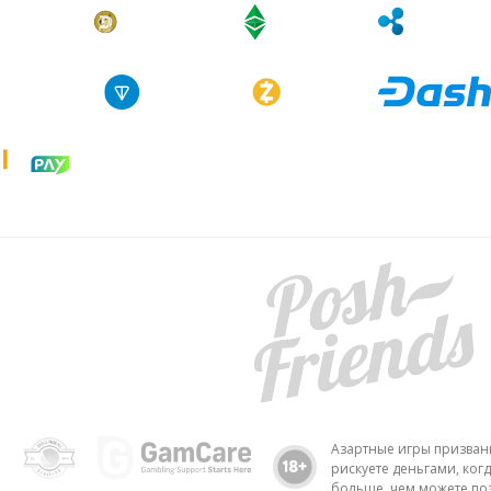
Азартные игры призваны
рискуете деньгами, когд
больше, чем можете поз