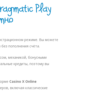
ragmatic Play
тно
нстрационном режиме. Вы можете
 без пополнения счёта.
сом, механикой, бонусными
уальные кредиты, поэтому вы
форме
Casino X Online
еров, включая классические