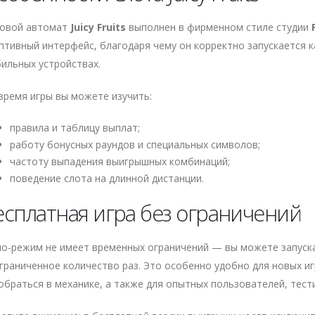
овой автомат
Juicy Fruits
выполнен в фирменном стиле студии
птивный интерфейс, благодаря чему он корректно запускается ка
ильных устройствах.
время игры вы можете изучить:
правила и таблицу выплат;
работу бонусных раундов и специальных символов;
частоту выпадения выигрышных комбинаций;
поведение слота на длинной дистанции.
есплатная игра без ограничений
о-режим не имеет временных ограничений — вы можете запуск
граниченное количество раз. Это особенно удобно для новых и
обраться в механике, а также для опытных пользователей, тест