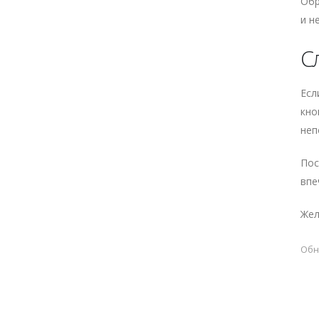
Обр
и н
С
Есл
кно
неп
Пос
впе
Жел
Обн