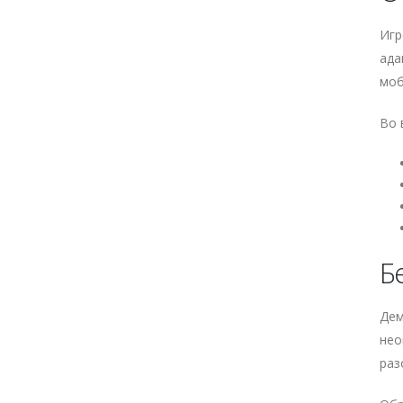
Игр
ада
моб
Во 
Б
Дем
нео
раз