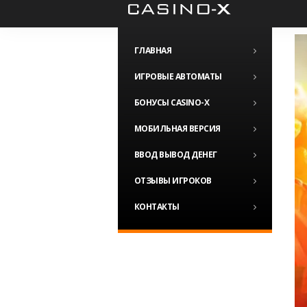
ГЛАВНАЯ
ИГРОВЫЕ АВТОМАТЫ
БОНУСЫ CASINO-X
МОБИЛЬНАЯ ВЕРСИЯ
ВВОД ВЫВОД ДЕНЕГ
ОТЗЫВЫ ИГРОКОВ
КОНТАКТЫ