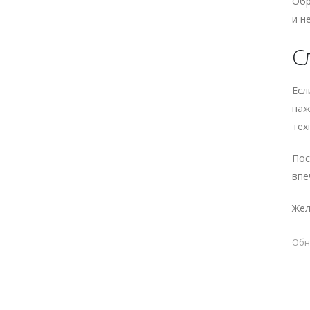
Обр
и н
С
Есл
наж
тех
Пос
впе
Жел
Обн