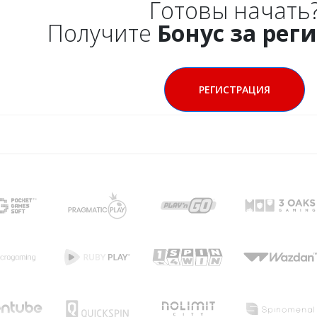
Готовы начать
Получите
Бонус за рег
РЕГИСТРАЦИЯ