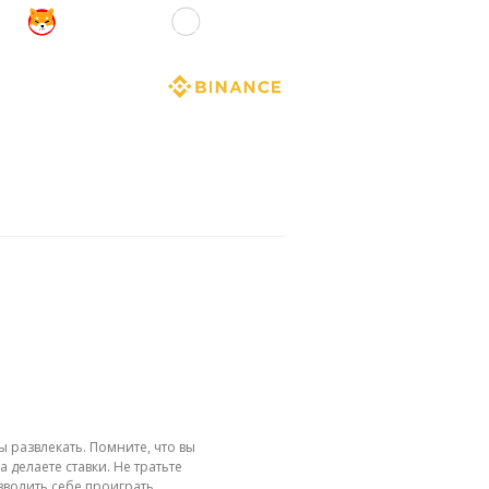
 развлекать. Помните, что вы
а делаете ставки. Не тратьте
волить себе проиграть.