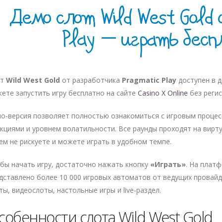
Демо слот Wild West Gold 
Play — играть бес
от
Wild West Gold
от разработчика
Pragmatic Play
доступен в 
ете запустить игру бесплатно на сайте
Casino X Online
без регис
о-версия позволяет полностью ознакомиться с игровым процес
кциями и уровнем волатильности. Все раунды проходят на вирт
ем не рискуете и можете играть в удобном темпе.
бы начать игру, достаточно нажать кнопку
«Играть»
. На плат
дставлено более 10 000 игровых автоматов от ведущих провайд
ты, видеослоты, настольные игры и live-раздел.
собенности слота Wild West Gold