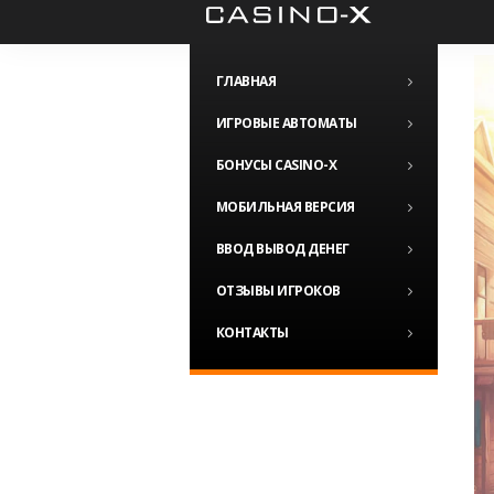
ГЛАВНАЯ
ИГРОВЫЕ АВТОМАТЫ
БОНУСЫ CASINO-X
МОБИЛЬНАЯ ВЕРСИЯ
ВВОД ВЫВОД ДЕНЕГ
ОТЗЫВЫ ИГРОКОВ
КОНТАКТЫ