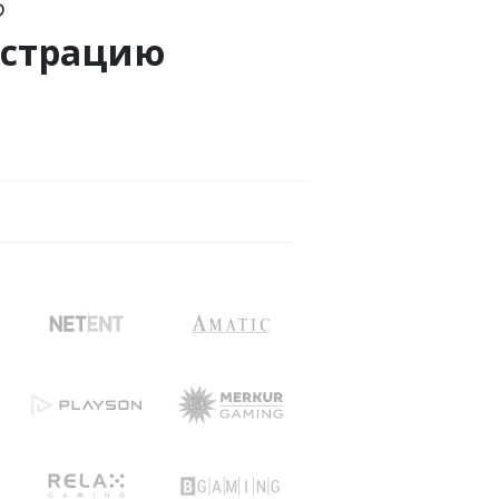
?
истрацию