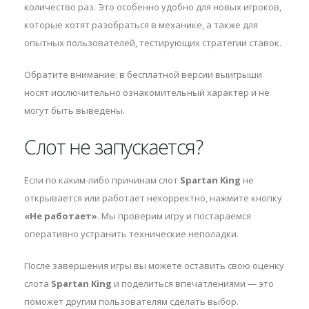
количество раз. Это особенно удобно для новых игроков,
которые хотят разобраться в механике, а также для
опытных пользователей, тестирующих стратегии ставок.
Обратите внимание: в бесплатной версии выигрыши
носят исключительно ознакомительный характер и не
могут быть выведены.
Слот не запускается?
Если по каким-либо причинам слот
Spartan King
не
открывается или работает некорректно, нажмите кнопку
«Не работает»
. Мы проверим игру и постараемся
оперативно устранить технические неполадки.
После завершения игры вы можете оставить свою оценку
слота
Spartan King
и поделиться впечатлениями — это
поможет другим пользователям сделать выбор.