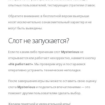
опытных пользователей, тестирующих стратегии ставок.
Обратите внимание: в бесплатной версии выигрыши
носят исключительно ознакомительный характер и не
могут быть выведены.
Слот не запускается?
Если по каким-либо причинам слот
Mysterious
не
открывается или работает некорректно, нажмите кнопку
«Не работает»
. Мы проверим игру и постараемся
оперативно устранить технические неполадки.
После завершения игры вы можете оставить свою оценку
слота
Mysterious
и поделиться впечатлениями — это
поможет другим пользователям сделать выбор.
Желаем приятной и увлекательной игры!