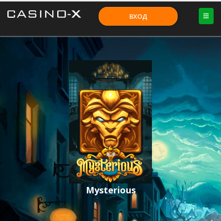
ВХОД
Mysterious