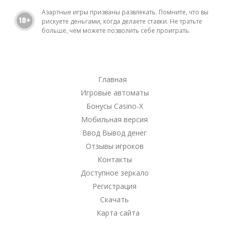
Азартные игры призваны развлекать. Помните, что вы
рискуете деньгами, когда делаете ставки. Не тратьте
больше, чем можете позволить себе проиграть.
Главная
Игровые автоматы
Бонусы Casino-X
Мобильная версия
Ввод Вывод денег
Отзывы игроков
Контакты
Доступное зеркало
Регистрация
Скачать
Карта сайта