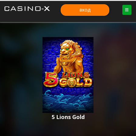
ВХОД
5 Lions Gold