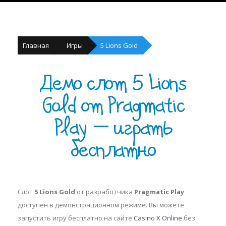
Главная
Игры
5 Lions Gold
Демо слот 5 Lions
Gold от Pragmatic
Play — играть
бесплатно
Слот
5 Lions Gold
от разработчика
Pragmatic Play
доступен в демонстрационном режиме. Вы можете
запустить игру бесплатно на сайте
Casino X Online
без