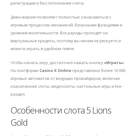
регистрации и без пополнения счёта.
Демо-версия позволяет полностью ознакомиться с
игровым процессом, механикой, бонусными функциями и
уровнем волатильности. Все раунды проходят на
виртуальные кредиты, поэтому вы ничем не рискуете и
можете играть в удобном темпе.
Чтобы начать игру, достаточно нажать кнопку
«Играть»
.
На платформе
Casino X Online
представлено более 10 000
игровых автоматов от ведущих провайдеров, включая
классические слоты, видеослоты, настольные игры и live-
раздел.
Особенности слота 5 Lions
Gold