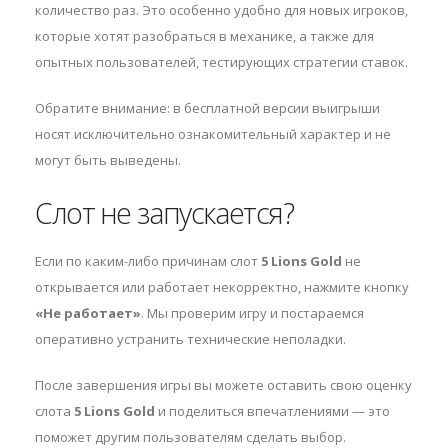
количество раз. Это особенно удобно для новых игроков,
которые хотят разобраться в механике, а также для
опытных пользователей, тестирующих стратегии ставок.
Обратите внимание: в бесплатной версии выигрыши
носят исключительно ознакомительный характер и не
могут быть выведены.
Слот не запускается?
Если по каким-либо причинам слот
5 Lions Gold
не
открывается или работает некорректно, нажмите кнопку
«Не работает»
. Мы проверим игру и постараемся
оперативно устранить технические неполадки.
После завершения игры вы можете оставить свою оценку
слота
5 Lions Gold
и поделиться впечатлениями — это
поможет другим пользователям сделать выбор.