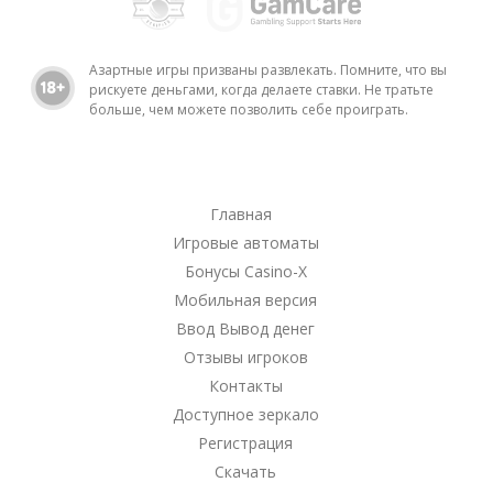
Азартные игры призваны развлекать. Помните, что вы
рискуете деньгами, когда делаете ставки. Не тратьте
больше, чем можете позволить себе проиграть.
Главная
Игровые автоматы
Бонусы Casino-X
Мобильная версия
Ввод Вывод денег
Отзывы игроков
Контакты
Доступное зеркало
Регистрация
Скачать