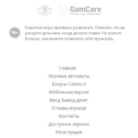
Азартные игры призваны развлекать. Помните, что вы
рискуете деньгами, когда делаете ставки. Не тратьте
больше, чем можете позволить себе проиграть.
Главная
Игровые автоматы
Бонусы Casino-X
Мобильная версия
Ввод Вывод денег
Отзывы игроков
Контакты
Доступное зеркало
Регистрация