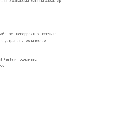
тельно ознакомительный характер
работает некорректно, нажмите
но устранить технические
it Party
и поделиться
ор.