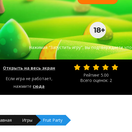
Нажимая "Запустить игру", вы подтверждаете что 
Открыть на весь экран
Рейтинг
5.00
Если игра не работает,
Всего оценок:
2
нажмите
сюда
авная
Игры
Fruit Party