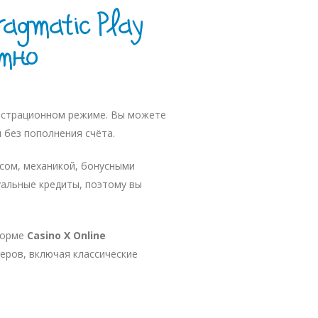
ragmatic Play
тно
нстрационном режиме. Вы можете
 без пополнения счёта.
сом, механикой, бонусными
уальные кредиты, поэтому вы
форме
Casino X Online
еров, включая классические