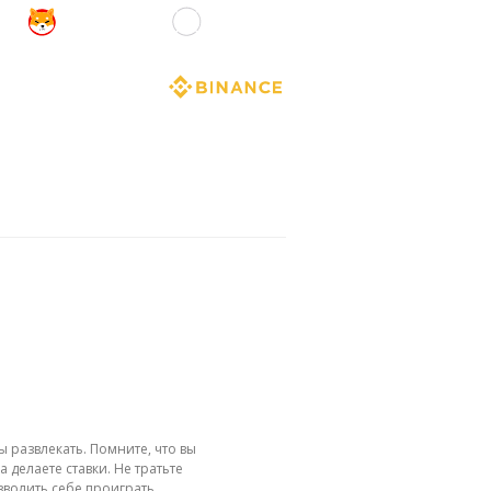
 развлекать. Помните, что вы
а делаете ставки. Не тратьте
волить себе проиграть.