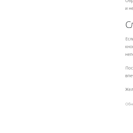
Обр
и н
С
Есл
кно
неп
Пос
впе
Жел
Обн