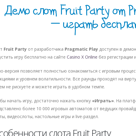
Демо слот Fruit Party от P
— играть беспла
от
Fruit Party
от разработчика
Pragmatic Play
доступен в демо
устить игру бесплатно на сайте
Casino X Online
без регистрации и
о-версия позволяет полностью ознакомиться с игровым процес
кциями и уровнем волатильности. Все раунды проходят на вирт
ем не рискуете и можете играть в удобном темпе.
бы начать игру, достаточно нажать кнопку
«Играть»
. На плат
дставлено более 10 000 игровых автоматов от ведущих провайд
ты, видеослоты, настольные игры и live-раздел.
собенности слота Fruit Party