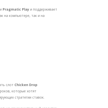
ии
Pragmatic Play
и поддерживает
к на компьютере, так и на
ать слот
Chicken Drop
гроков, которые хотят
ирующих стратегии ставок.