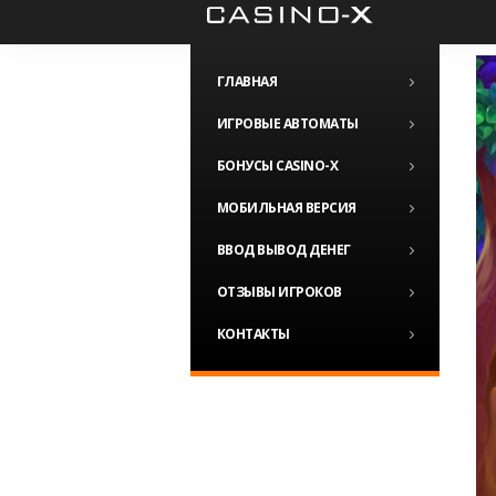
ГЛАВНАЯ
ИГРОВЫЕ АВТОМАТЫ
БОНУСЫ CASINO-X
МОБИЛЬНАЯ ВЕРСИЯ
ВВОД ВЫВОД ДЕНЕГ
ОТЗЫВЫ ИГРОКОВ
КОНТАКТЫ