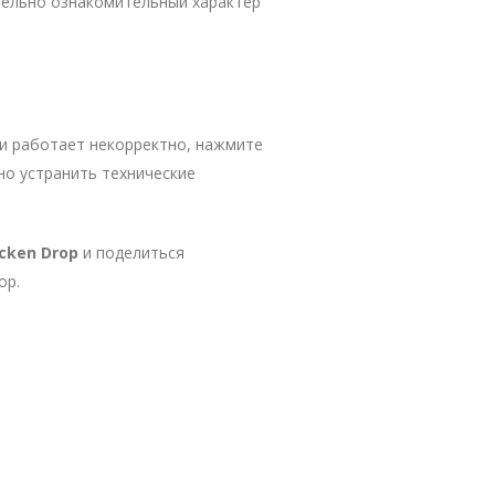
тельно ознакомительный характер
и работает некорректно, нажмите
но устранить технические
cken Drop
и поделиться
ор.