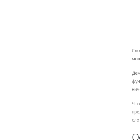
Сл
мож
Дем
фун
нич
Что
пре
сло
О