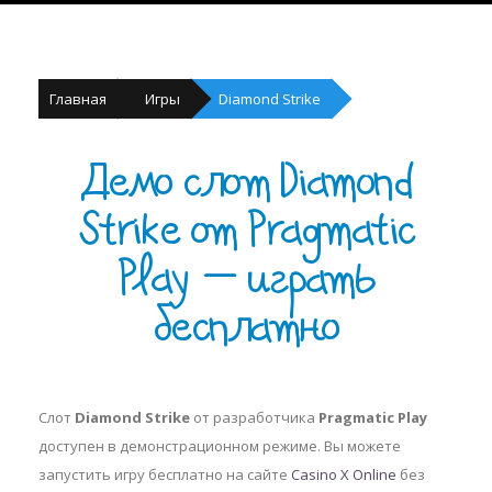
Главная
Игры
Diamond Strike
Демо слот Diamond
Strike от Pragmatic
Play — играть
бесплатно
Слот
Diamond Strike
от разработчика
Pragmatic Play
доступен в демонстрационном режиме. Вы можете
запустить игру бесплатно на сайте
Casino X Online
без