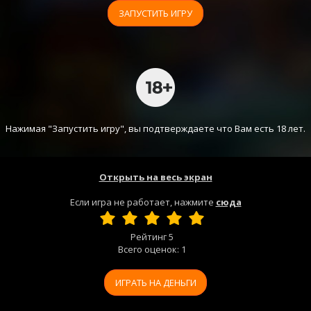
ЗАПУСТИТЬ ИГРУ
Нажимая "Запустить игру", вы подтверждаете что Вам есть 18 лет.
Открыть на весь экран
Если игра не работает, нажмите
сюда
Рейтинг
5
Всего оценок:
1
ИГРАТЬ НА ДЕНЬГИ