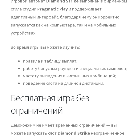
Игровой автомат
Diamond Strike
выполнен в фирменном
стиле студии
Pragmatic Play
и поддерживает
адаптивный интерфейс, благодаря чему он корректно
запускается как на компьютере, так и на мобильных
устройствах.
Во время игры вы можете изучить:
правила и таблицу выплат;
работу бонусных раундов и специальных символов;
частоту выпадения выигрышных комбинаций;
поведение слота на длинной дистанции.
Бесплатная игра без
ограничений
Демо-режим не имеет временных ограничений — вы
можете запускать слот
Diamond Strike
неограниченное