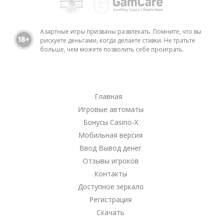
Азартные игры призваны развлекать. Помните, что вы
рискуете деньгами, когда делаете ставки. Не тратьте
больше, чем можете позволить себе проиграть.
Главная
Игровые автоматы
Бонусы Casino-X
Мобильная версия
Ввод Вывод денег
Отзывы игроков
Контакты
Доступное зеркало
Регистрация
Скачать