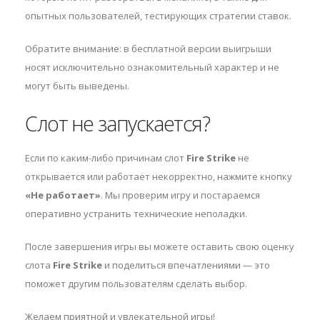
опытных пользователей, тестирующих стратегии ставок.
Обратите внимание: в бесплатной версии выигрыши
носят исключительно ознакомительный характер и не
могут быть выведены.
Слот не запускается?
Если по каким-либо причинам слот
Fire Strike
не
открывается или работает некорректно, нажмите кнопку
«Не работает»
. Мы проверим игру и постараемся
оперативно устранить технические неполадки.
После завершения игры вы можете оставить свою оценку
слота
Fire Strike
и поделиться впечатлениями — это
поможет другим пользователям сделать выбор.
Желаем приятной и увлекательной игры!