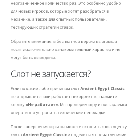
неограниченное количество раз. Это особенно удобно
для новых игроков, которые хотят разобраться в
механике, а также для опытных пользователей,
тестирующих стратегии ставок.
Обратите внимание: в бесплатной версии выигрыши
носят исключительно ознакомительный характер и не
могут быть выведены.
Слот не запускается?
Если по каким-либо причинам слот
Ancient Egypt Classic
не открывается или работает некорректно, нажмите
кнопку
«Не работает»
. Мы проверим игру и постараемся
оперативно устранить технические неполадки.
После завершения игры вы можете оставить свою оценку
слота
Ancient Egypt Classic
и поделиться впечатлениями