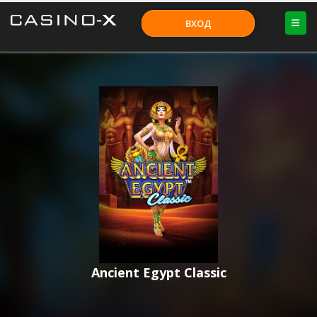
ВХОД
Ancient Egypt Classic