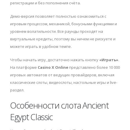
регистрации и без пополнения счёта.
Демо-версия позволяет полностью ознакомиться с
игровым процессом, механикой, бонусными функциями и
уровнем волатильности. Все раунды проходят на
виртуальные кредиты, поэтому вы ничем не рискуете и
можете играть в удобном темпе.
Чтобы начать игру, достаточно нажать кнопку
«Играть»
.
На платформе
Casino X Online
представлено более 10 000
игровых автоматов от ведущих провайдеров, включая
классические слоты, видеослоты, настольные игры и live-
раздел.
Особенности слота Ancient
Egypt Classic