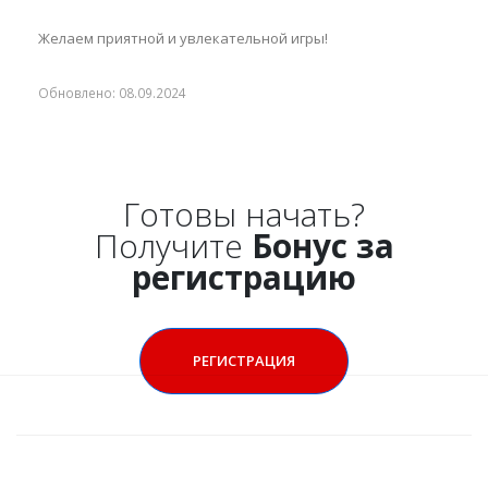
Желаем приятной и увлекательной игры!
Обновлено:
08.09.2024
Готовы начать?
Получите
Бонус за
регистрацию
РЕГИСТРАЦИЯ