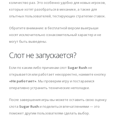
количество раз. Это особенно удобно для новых игроков,
которые хотят разобраться в механике, а также для
опытных пользователей, тестирующих стратегии ставок.
Обратите внимание: в бесплатной версии выигрыши
носят исключительно ознакомительный характер и не
могут быть выведены.
Слот не запускается?
Если по каким-либо причинам слот
Sugar Rush
не
открывается или работает некорректно, нажмите кнопку
«Не работает»
. Мы проверим игру и постараемся
оперативно устранить технические неполадки.
После завершения игры вы можете оставить свою оценку
слота
Sugar Rush
и поделиться впечатлениями — это
поможет другим пользователям сделать выбор.