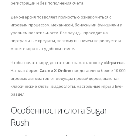
регистрации и без пополнения счёта.
Демо-версия позволяет полностью ознакомиться с
игровым процессом, механикой, бонусными функциями и
уровнем волатильности. Все раунды проходят на
виртуальные кредиты, поэтому вы ничем не рискуете и
можете играть в удобном темпе.
Чтобы начать игру, достаточно нажать кнопку
«Играть»
.
На платформе
Casino X Online
представлено более 10 000
игровых автоматов от ведущих провайдеров, включая
классические слоты, видеослоты, настольные игры и live-
раздел.
Особенности слота Sugar
Rush