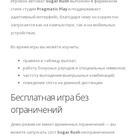
Игровой автомат
Sugar Rush
выполнен в фирменном
стиле студии
Pragmatic Play
и поддерживает
адаптивный интерфейс, благодаря чему он корректно
запускается как на компьютере, так и на мобильных
устройствах.
Во время игры вы можете изучить:
правила и таблицу выплат;
работу бонусных раундов и специальных символов;
частоту выпадения выигрышных комбинаций;
поведение слота на длинной дистанции.
Бесплатная игра без
ограничений
Демо-режим не имеет временных ограничений — вы
можете запускать слот
Sugar Rush
неограниченное