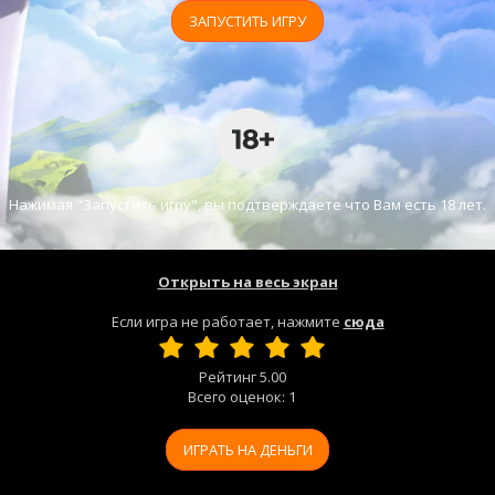
ЗАПУСТИТЬ ИГРУ
Нажимая "Запустить игру", вы подтверждаете что Вам есть 18 лет.
Открыть на весь экран
Если игра не работает, нажмите
сюда
Рейтинг
5.00
Всего оценок:
1
ИГРАТЬ НА ДЕНЬГИ