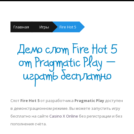
Главная
Игры
Fire Hot 5
Демо слот Fire Hot 5
от Pragmatic Play —
играть бесплатно
Слот
Fire Hot 5
от разработчика
Pragmatic Play
доступен
в демонстрационном режиме. Вы можете запустить игру
бесплатно на сайте
Casino X Online
без регистрации и без
пополнения счёта.