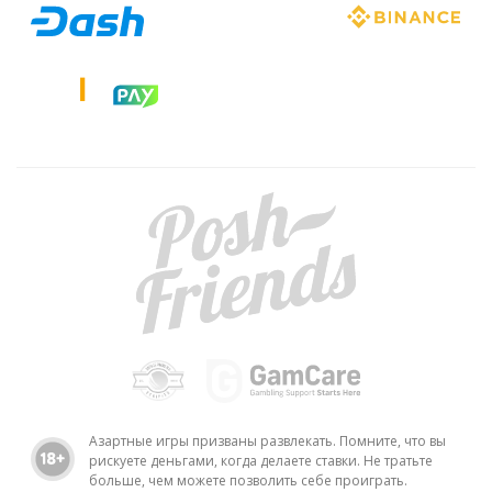
Азартные игры призваны развлекать. Помните, что вы
рискуете деньгами, когда делаете ставки. Не тратьте
больше, чем можете позволить себе проиграть.