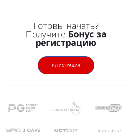
Готовы начать?
Получите
Бонус за
регистрацию
РЕГИСТРАЦИЯ