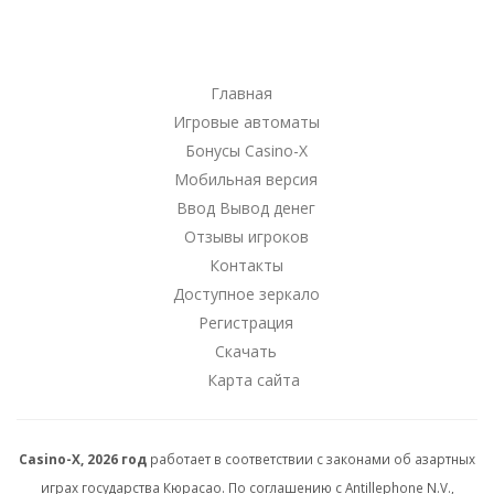
Главная
Игровые автоматы
Бонусы Casino-X
Мобильная версия
Ввод Вывод денег
Отзывы игроков
Контакты
Доступное зеркало
Регистрация
Скачать
Карта сайта
Casino-X, 2026 год
работает в соответствии с законами об азартных
играх государства Кюрасао. По соглашению с Antillephone N.V.,