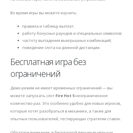
Во время игры вы можете изучить:
правила и таблицу выплат;
работу бонусных раундов и специальных символов;
частоту выпадения выигрышных комбинаций;
поведение слота на длинной дистанции.
Бесплатная игра без
ограничений
Демо-режим не имеет временных ограничений — вы
можете запускать слот
Fire Hot 5
неограниченное
количество раз. Это особенно удобно для новых игроков,
которые хотят разобраться в механике, а также для
опытных пользователей, тестирующих стратегии ставок.
Обратите внимание: в бесплатной версии выигрыши