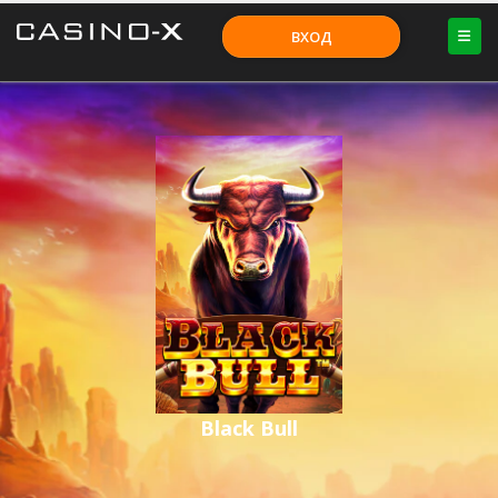
ВХОД
Black Bull