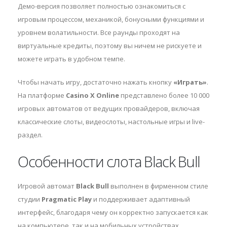
Демо-версия позволяет полностью ознакомиться с
игровым процессом, механикой, бонусными функциями и
уровнем волатильности. Все раунды проходят на
виртуальные кредиты, поэтому вы ничем не рискуете и
можете играть в удобном темпе.
Чтобы начать игру, достаточно нажать кнопку
«Играть»
.
На платформе
Casino X Online
представлено более 10 000
игровых автоматов от ведущих провайдеров, включая
классические слоты, видеослоты, настольные игры и live-
раздел.
Особенности слота Black Bull
Игровой автомат
Black Bull
выполнен в фирменном стиле
студии
Pragmatic Play
и поддерживает адаптивный
интерфейс, благодаря чему он корректно запускается как
на компьютере, так и на мобильных устройствах.