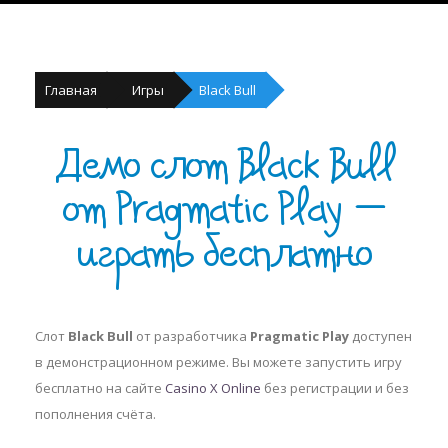
Главная
Игры
Black Bull
Демо слот Black Bull
от Pragmatic Play —
играть бесплатно
Слот
Black Bull
от разработчика
Pragmatic Play
доступен
в демонстрационном режиме. Вы можете запустить игру
бесплатно на сайте
Casino X Online
без регистрации и без
пополнения счёта.