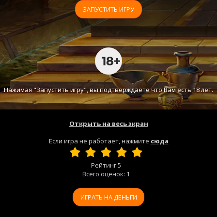
ЗАПУСТИТЬ ИГРУ
Нажимая "Запустить игру", вы подтверждаете что Вам есть 18 лет.
Открыть на весь экран
Если игра не работает, нажмите
сюда
Рейтинг
5
Всего оценок:
1
ИГРАТЬ НА ДЕНЬГИ