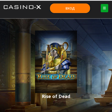
ВХОД
Rise of Dead