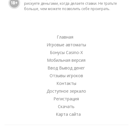
рискуете деньгами, когда делаете ставки. Не тратьте
больше, чем можете позволить себе проиграть.
Главная
Игровые автоматы
Бонусы Casino-X
Мобильная версия
Ввод Вывод денег
Отзывы игроков
Контакты
Доступное зеркало
Регистрация
Скачать
Карта сайта