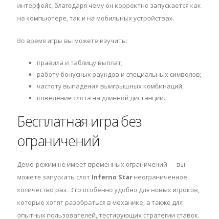
интерфейс, благодаря чему он корректно запускается как
на компьютере, так и на мобильных устройствах.
Во время игры вы можете изучить:
правила и таблицу выплат;
работу бонусных раундов и специальных символов;
частоту выпадения выигрышных комбинаций;
поведение слота на длинной дистанции.
Бесплатная игра без
ограничений
Демо-режим не имеет временных ограничений — вы
можете запускать слот
Inferno Star
неограниченное
количество раз. Это особенно удобно для новых игроков,
которые хотят разобраться в механике, а также для
опытных пользователей, тестирующих стратегии ставок.