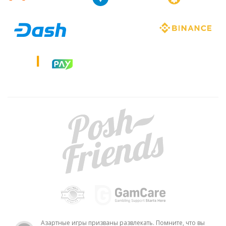
Азартные игры призваны развлекать. Помните, что вы