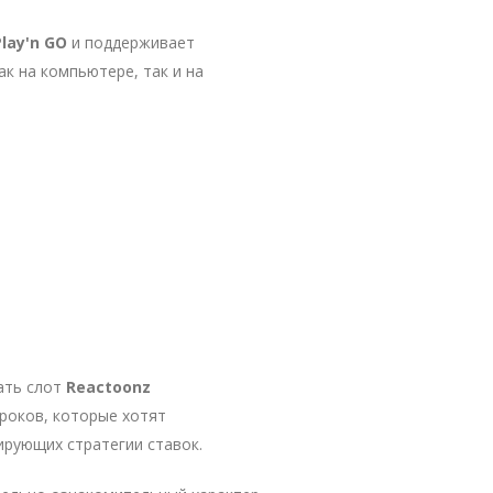
Play'n GO
и поддерживает
к на компьютере, так и на
ать слот
Reactoonz
гроков, которые хотят
ирующих стратегии ставок.