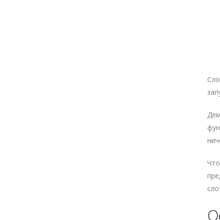
Сл
зап
Дем
фун
нич
Что
пре
сло
О