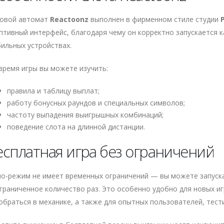
овой автомат
Reactoonz
выполнен в фирменном стиле студии
птивный интерфейс, благодаря чему он корректно запускается ка
ильных устройствах.
время игры вы можете изучить:
правила и таблицу выплат;
работу бонусных раундов и специальных символов;
частоту выпадения выигрышных комбинаций;
поведение слота на длинной дистанции.
есплатная игра без ограничений
о-режим не имеет временных ограничений — вы можете запуск
граниченное количество раз. Это особенно удобно для новых и
обраться в механике, а также для опытных пользователей, тест