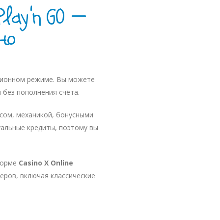
Play'n GO —
но
ционном режиме. Вы можете
 без пополнения счёта.
сом, механикой, бонусными
уальные кредиты, поэтому вы
форме
Casino X Online
еров, включая классические