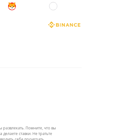
 развлекать. Помните, что вы
а делаете ставки. Не тратьте
волить себе проиграть.