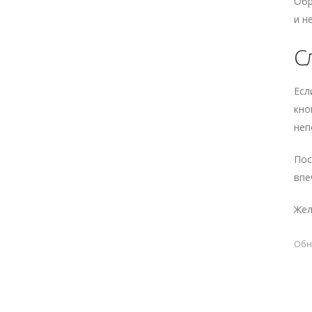
Обр
и н
С
Есл
кно
неп
Пос
впе
Жел
Обн