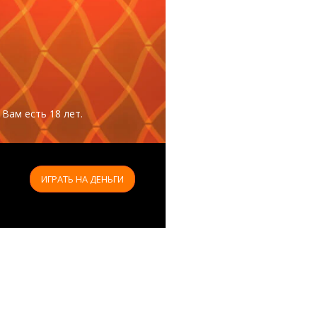
Вам есть 18 лет.
ИГРАТЬ НА ДЕНЬГИ