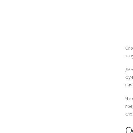
Сл
зап
Дем
фун
нич
Что
пре
сло
О