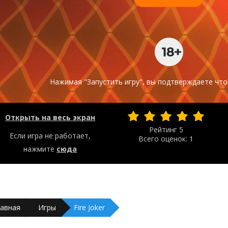
Нажимая "Запустить игру", вы подтверждаете что 
Открыть на весь экран
Рейтинг
5
Если игра не работает,
Всего оценок:
1
нажмите
сюда
авная
Игры
Fire Joker