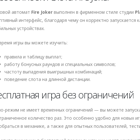
овой автомат
Fire Joker
выполнен в фирменном стиле студии
Pl
птивный интерфейс, благодаря чему он корректно запускается ка
ильных устройствах.
время игры вы можете изучить:
правила и таблицу выплат;
работу бонусных раундов и специальных символов;
частоту выпадения выигрышных комбинаций;
поведение слота на длинной дистанции.
есплатная игра без ограничений
о-режим не имеет временных ограничений — вы можете запуск
граниченное количество раз. Это особенно удобно для новых и
обраться в механике, а также для опытных пользователей, тест