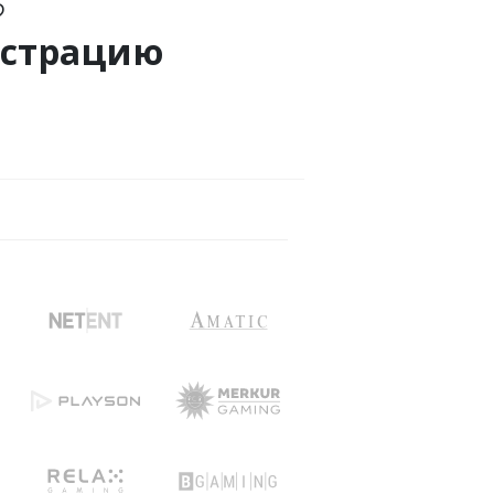
?
истрацию