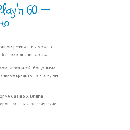
Play'n GO —
но
ионном режиме. Вы можете
 без пополнения счёта.
сом, механикой, бонусными
уальные кредиты, поэтому вы
форме
Casino X Online
еров, включая классические