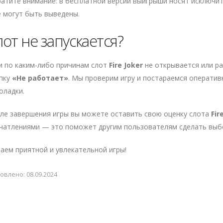
атите внимание: в бесплатной версии выигрыши носят исключи
е могут быть выведены.
лот не запускается?
и по каким-либо причинам слот
Fire Joker
не открывается или р
пку
«Не работает»
. Мы проверим игру и постараемся оператив
оладки.
ле завершения игры вы можете оставить свою оценку слота
Fir
чатлениями — это поможет другим пользователям сделать выб
аем приятной и увлекательной игры!
овлено:
08.09.2024