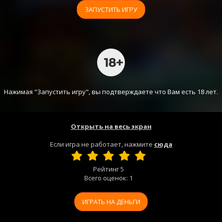
ЗАПУСТИТЬ ИГРУ
Нажимая "Запустить игру", вы подтверждаете что Вам есть 18 лет.
Открыть на весь экран
Если игра не работает, нажмите
сюда
Рейтинг
5
Всего оценок:
1
ИГРАТЬ НА ДЕНЬГИ