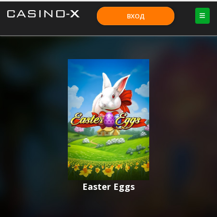
ВХОД
Easter Eggs