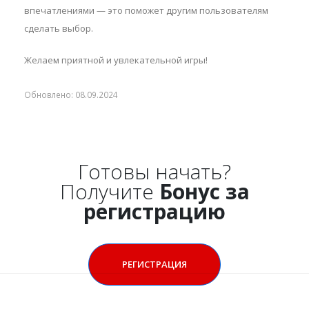
впечатлениями — это поможет другим пользователям
сделать выбор.
Желаем приятной и увлекательной игры!
Обновлено:
08.09.2024
Готовы начать?
Получите
Бонус за
регистрацию
РЕГИСТРАЦИЯ