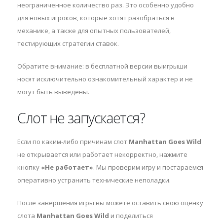
неограниченное количество раз. Это особенно удобно
для новых игроков, которые хотят разобраться в
механике, а также для опытных пользователей,
тестирующих стратегии ставок.
Обратите внимание: в бесплатной версии выигрыши
носят исключительно ознакомительный характер и не
могут быть выведены.
Слот не запускается?
Если по каким-либо причинам слот
Manhattan Goes Wild
не открывается или работает некорректно, нажмите
кнопку
«Не работает»
. Мы проверим игру и постараемся
оперативно устранить технические неполадки.
После завершения игры вы можете оставить свою оценку
слота
Manhattan Goes Wild
и поделиться