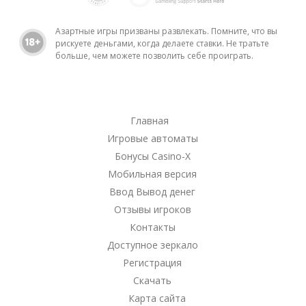
Азартные игры призваны развлекать. Помните, что вы
рискуете деньгами, когда делаете ставки. Не тратьте
больше, чем можете позволить себе проиграть.
Главная
Игровые автоматы
Бонусы Casino-X
Мобильная версия
Ввод Вывод денег
Отзывы игроков
Контакты
Доступное зеркало
Регистрация
Скачать
Карта сайта