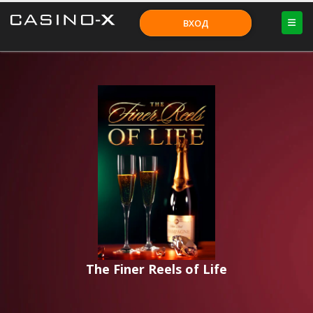
ВХОД
The Finer Reels of Life