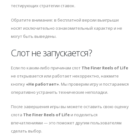
тестирующих стратегии ставок.
Обратите внимание: в бесплатной версии выигрыши
носят исключительно ознакомительный характер и не
могут быть выведены.
Слот не запускается?
Если по каким-либо причинам слот
The Finer Reels of Life
не открывается или работает некорректно, нажмите
кнопку
«Не работает»
. Мы проверим игру и постараемся
оперативно устранить технические неполадки.
После завершения игры вы можете оставить свою оценку
слота
The Finer Reels of Life
и поделиться
впечатлениями — это поможет другим пользователям
сделать выбор.