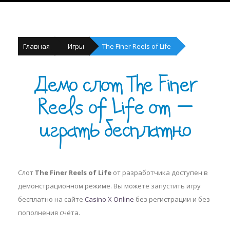
Главная
Игры
The Finer Reels of Life
Демо слот The Finer
Reels of Life от —
играть бесплатно
Слот
The Finer Reels of Life
от разработчика
доступен в
демонстрационном режиме. Вы можете запустить игру
бесплатно на сайте
Casino X Online
без регистрации и без
пополнения счёта.