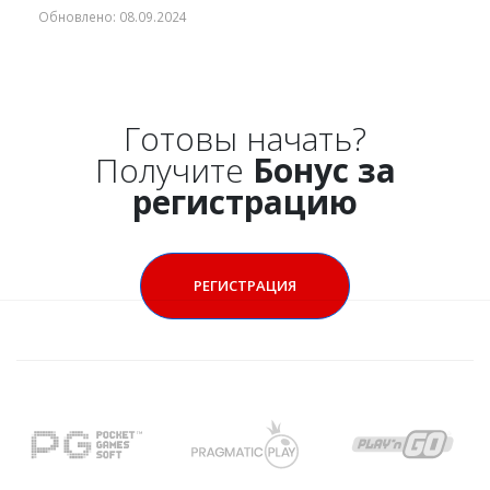
Обновлено:
08.09.2024
Готовы начать?
Получите
Бонус за
регистрацию
РЕГИСТРАЦИЯ