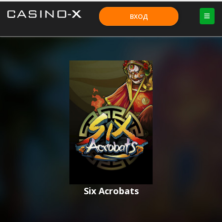
ВХОД
Six Acrobats