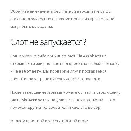
Обратите внимание: в бесплатной версии выигрыши
носят исключительно ознакомительный характер и не
могут быть выведены.
Слот не запускается?
Если по каким-либо причинам слот
Six Acrobats
не
открывается или работает некорректно, нажмите кнопку
«Не работает»
. Мы проверим игру и постараемся
оперативно устранить технические неполадки.
После завершения игры вы можете оставить свою оценку
слота
Six Acrobats
и поделиться впечатлениями — это
поможет другим пользователям сделать выбор.
Желаем приятной и увлекательной игры!