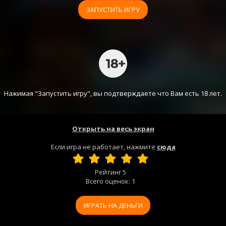
ЗАПУСТИТЬ ИГРУ
Нажимая "Запустить игру", вы подтверждаете что Вам есть 18 лет.
Открыть на весь экран
Если игра не работает, нажмите
сюда
Рейтинг
5
Всего оценок:
1
ИГРАТЬ НА ДЕНЬГИ