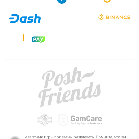
Азартные игры призваны развлекать. Помните, что вы