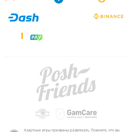
Азартные игры призваны развлекать. Помните, что вы