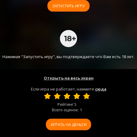
ЗАПУСТИТЬ ИГРУ
Нажимая "Запустить игру", вы подтверждаете что Вам есть 18 лет.
Открыть на весь экран
Если игра не работает, нажмите
сюда
Рейтинг
5
Всего оценок:
1
ИГРАТЬ НА ДЕНЬГИ