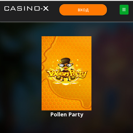
ВХОД
Pollen Party