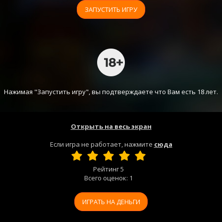
ЗАПУСТИТЬ ИГРУ
Нажимая "Запустить игру", вы подтверждаете что Вам есть 18 лет.
Открыть на весь экран
Если игра не работает, нажмите
сюда
Рейтинг
5
Всего оценок:
1
ИГРАТЬ НА ДЕНЬГИ