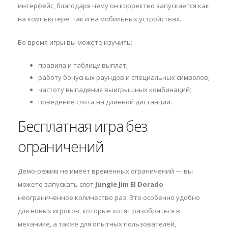
интерфейс, благодаря чему он корректно запускается как
на компьютере, так и на мобильных устройствах.
Во время игры вы можете изучить:
правила и таблицу выплат;
работу бонусных раундов и специальных символов;
частоту выпадения выигрышных комбинаций;
поведение слота на длинной дистанции.
Бесплатная игра без
ограничений
Демо-режим не имеет временных ограничений — вы
можете запускать слот
Jungle Jim El Dorado
неограниченное количество раз. Это особенно удобно
для новых игроков, которые хотят разобраться в
механике, а также для опытных пользователей,